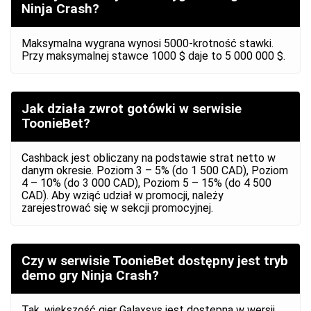
Ninja Crash?
Maksymalna wygrana wynosi 5000-krotność stawki.
Przy maksymalnej stawce 1000 $ daje to 5 000 000 $.
Jak działa zwrot gotówki w serwisie
ToonieBet?
Cashback jest obliczany na podstawie strat netto w
danym okresie. Poziom 3 – 5% (do 1 500 CAD), Poziom
4 – 10% (do 3 000 CAD), Poziom 5 – 15% (do 4 500
CAD). Aby wziąć udział w promocji, należy
zarejestrować się w sekcji promocyjnej.
Czy w serwisie ToonieBet dostępny jest tryb
demo gry Ninja Crash?
Tak, większość gier Galaxsys jest dostępna w wersji