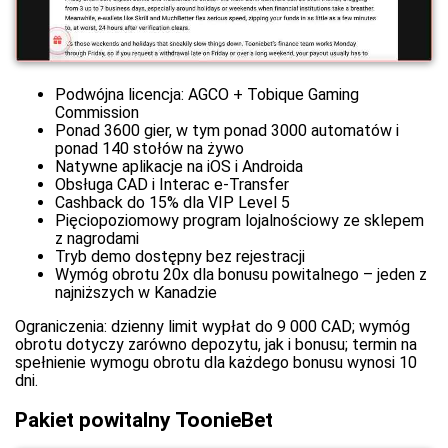
Podwójna licencja: AGCO + Tobique Gaming
Commission
Ponad 3600 gier, w tym ponad 3000 automatów i
ponad 140 stołów na żywo
Natywne aplikacje na iOS i Androida
Obsługa CAD i Interac e-Transfer
Cashback do 15% dla VIP Level 5
Pięciopoziomowy program lojalnościowy ze sklepem
z nagrodami
Tryb demo dostępny bez rejestracji
Wymóg obrotu 20x dla bonusu powitalnego – jeden z
najniższych w Kanadzie
Ograniczenia: dzienny limit wypłat do 9 000 CAD; wymóg
obrotu dotyczy zarówno depozytu, jak i bonusu; termin na
spełnienie wymogu obrotu dla każdego bonusu wynosi 10
dni.
Pakiet powitalny ToonieBet