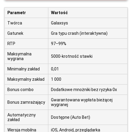
Parametr
Wartość
Twórca
Galaxsys
Gatunek
Gra typu crash (interaktywna)
RTP
97–99%
Maksymalna
5000-krotność stawki
wygrana
Minimalny zakład
0,01
Maksymalny zakład
1 000
Bonus combo
Dodatkowe mnożniki bez ryzyka 0x
Gwarantowana wypłata bieżącej
Bonus zamrażający
wygranej
Automatyczny
Dostępne (Auto Bet)
zakład
Wersja mobilna
iOS, Android, przeglądarka