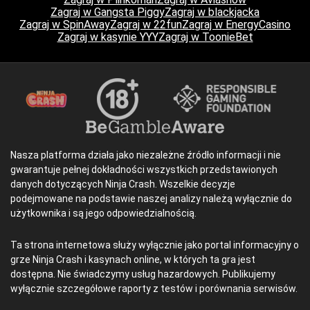
Zagraj w Gangsta Piggy
Zagraj w blackjacka
Zagraj w SpinAway
Zagraj w 22fun
Zagraj w EnergyCasino
Zagraj w kasynie YYY
Zagraj w ToonieBet
Nasza platforma działa jako niezależne źródło informacji i nie
gwarantuje pełnej dokładności wszystkich przedstawionych
danych dotyczących Ninja Crash. Wszelkie decyzje
podejmowane na podstawie naszej analizy należą wyłącznie do
użytkownika i są jego odpowiedzialnością.
Ta strona internetowa służy wyłącznie jako portal informacyjny o
grze Ninja Crash i kasynach online, w których ta gra jest
dostępna. Nie świadczymy usług hazardowych. Publikujemy
wyłącznie szczegółowe raporty z testów i porównania serwisów.