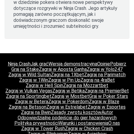
w dziedzinie pokera otwiera nowe perspektywy
dotyczące rozgrywki w Ninja Crash. Jego artykuły
pomagają zarówno początkującym, jak i
doświadczonym graczom doskonalić swoje
umiejętności i zrozumieć subtelności gry.
Ninja Crash
Jak grać
Wersja demonstracyjna
Opinie
Pobierz
Graj na Stake
Zagraj w Aposta Ganha
Zagraj w Yolo247
Zagraj w Wild Sultan
Zagraj na 1Xbet
Zagraj na Parimatch
Zagraj w 1Win
Zagraj w Pin Up
Zagraj na 4raBet
Zagraj w Hell Spin
Zagraj na Mozzartbet
Zagraj w Vulkan Vegas
Zagraj w Betika
Zagraj na PremierBet
Zagraj na Sportingbet
Zagraj w Mostbet
Graj w Poker Stars
Zagraj w Betera
Zagraj w Pokerdom
Zagraj w Blaze
Zagraj na Betsson
Zagraj w Estrelabet
Zagraj w Esportes
Zagraj na Bwin
Zasady zwrotu kosztów
Autor
Odpowiedzialne podejście do gier hazardowych
Polityka prywatności
Warunki i postanowienia
O nas
Zagraj w Tower Rush
Zagraj w Chicken Crash
Zagraj w Plinkoman
Zagraj w Aviashow