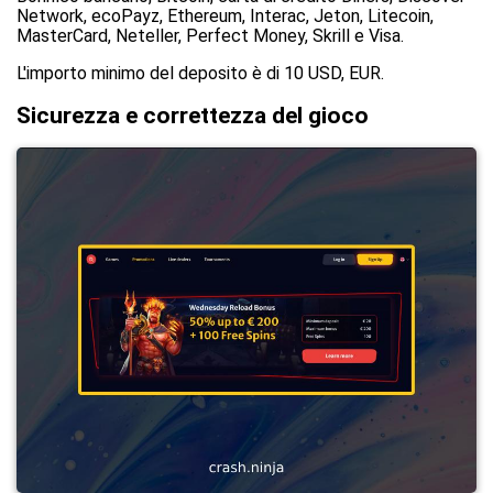
Network, ecoPayz, Ethereum, Interac, Jeton, Litecoin,
MasterCard, Neteller, Perfect Money, Skrill e Visa.
L'importo minimo del deposito è di 10 USD, EUR.
Sicurezza e correttezza del gioco