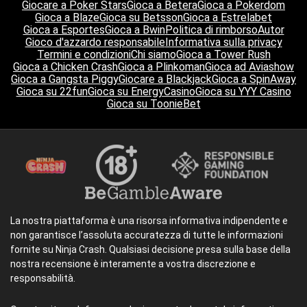
Giocare a Poker Stars
Gioca a Betera
Gioca a Pokerdom
Gioca a Blaze
Gioca su Betsson
Gioca a Estrelabet
Gioca a Esportes
Gioca a Bwin
Politica di rimborso
Autor
Gioco d'azzardo responsabile
Informativa sulla privacy
Termini e condizioni
Chi siamo
Gioca a Tower Rush
Gioca a Chicken Crash
Gioca a Plinkoman
Gioca ad Aviashow
Gioca a Gangsta Piggy
Giocare a Blackjack
Gioca a SpinAway
Gioca su 22fun
Gioca su EnergyCasino
Gioca su YYY Casino
Gioca su ToonieBet
La nostra piattaforma è una risorsa informativa indipendente e
non garantisce l’assoluta accuratezza di tutte le informazioni
fornite su Ninja Crash. Qualsiasi decisione presa sulla base della
nostra recensione è interamente a vostra discrezione e
responsabilità.