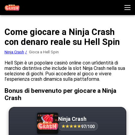
Ninja Crash
Come giocare a Ninja Crash
Come si Gioca
Demo
con denaro reale su Hell Spin
Recensioni
Scaricare
Altri giochi
Ninja Crash
Gioca a Hell Spin
Giocare al casinò
Hell Spin è un popolare casinò online con un’identità di
marchio distintiva che include la slot Ninja Crash nella sua
selezione di giochi. Puoi accedere al gioco e vivere
l’esperienza crash dinamica sulla piattaforma.
Bonus di benvenuto per giocare a Ninja
Crash
Ninja Crash
97/100