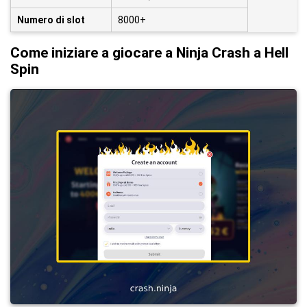
Numero di slot
8000+
Come iniziare a giocare a Ninja Crash a Hell
Spin