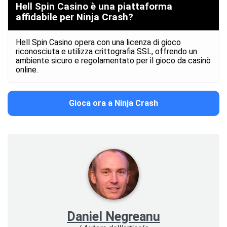
Hell Spin Casino è una piattaforma
affidabile per Ninja Crash?
Hell Spin Casino opera con una licenza di gioco
riconosciuta e utilizza crittografia SSL, offrendo un
ambiente sicuro e regolamentato per il gioco da casinò
online.
Gioca ora a Ninja Crash
Daniel Negreanu