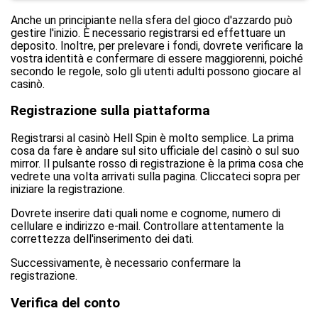
Anche un principiante nella sfera del gioco d'azzardo può
gestire l'inizio. È necessario registrarsi ed effettuare un
deposito. Inoltre, per prelevare i fondi, dovrete verificare la
vostra identità e confermare di essere maggiorenni, poiché
secondo le regole, solo gli utenti adulti possono giocare al
casinò.
Registrazione sulla piattaforma
Registrarsi al casinò Hell Spin è molto semplice. La prima
cosa da fare è andare sul sito ufficiale del casinò o sul suo
mirror. Il pulsante rosso di registrazione è la prima cosa che
vedrete una volta arrivati sulla pagina. Cliccateci sopra per
iniziare la registrazione.
Dovrete inserire dati quali nome e cognome, numero di
cellulare e indirizzo e-mail. Controllare attentamente la
correttezza dell'inserimento dei dati.
Successivamente, è necessario confermare la
registrazione.
Verifica del conto