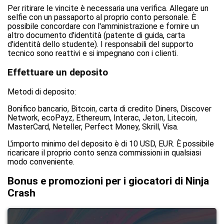
Per ritirare le vincite è necessaria una verifica. Allegare un
selfie con un passaporto al proprio conto personale. È
possibile concordare con l'amministrazione e fornire un
altro documento d'identità (patente di guida, carta
d'identità dello studente). I responsabili del supporto
tecnico sono reattivi e si impegnano con i clienti.
Effettuare un deposito
Metodi di deposito:
Bonifico bancario, Bitcoin, carta di credito Diners, Discover
Network, ecoPayz, Ethereum, Interac, Jeton, Litecoin,
MasterCard, Neteller, Perfect Money, Skrill, Visa.
L'importo minimo del deposito è di 10 USD, EUR. È possibile
ricaricare il proprio conto senza commissioni in qualsiasi
modo conveniente.
Bonus e promozioni per i giocatori di Ninja
Crash