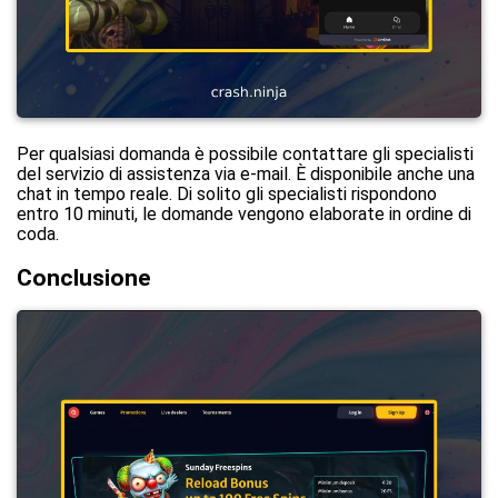
Per qualsiasi domanda è possibile contattare gli specialisti
del servizio di assistenza via e-mail. È disponibile anche una
chat in tempo reale. Di solito gli specialisti rispondono
entro 10 minuti, le domande vengono elaborate in ordine di
coda.
Conclusione