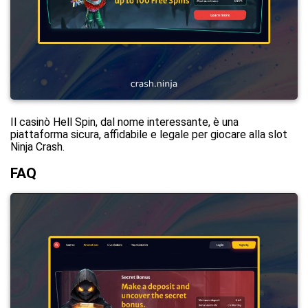
Il casinò Hell Spin, dal nome interessante, è una
piattaforma sicura, affidabile e legale per giocare alla slot
Ninja Crash.
FAQ