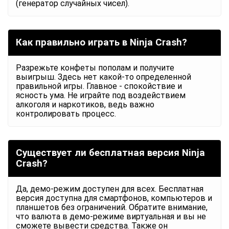
(генератор случайных чисел).
Как правильно играть в Ninja Crash?
Разрежьте конфеты пополам и получите
выигрыш. Здесь нет какой-то определенной
правильной игры. Главное - спокойствие и
ясность ума. Не играйте под воздействием
алкоголя и наркотиков, ведь важно
контролировать процесс.
Существует ли бесплатная версия Ninja
Crash?
Да, демо-режим доступен для всех. Бесплатная
версия доступна для смартфонов, компьютеров и
планшетов без ограничений. Обратите внимание,
что валюта в демо-режиме виртуальная и вы не
сможете вывести средства. Также он