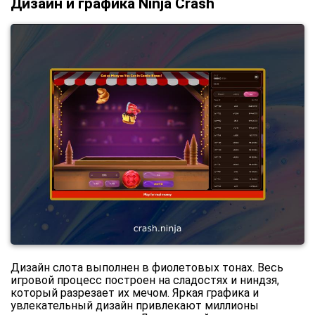
Дизайн и графика Ninja Crash
Дизайн слота выполнен в фиолетовых тонах. Весь
игровой процесс построен на сладостях и ниндзя,
который разрезает их мечом. Яркая графика и
увлекательный дизайн привлекают миллионы