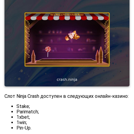
Слот Ninja Crash доступен в следующих онлайн-казино:
Stake;
Parimatch;
1xbet;
1win;
Pin-Up.