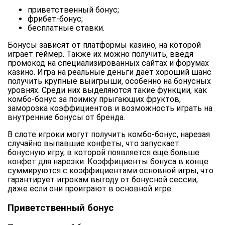
приветственный бонус;
фрибет-бонус;
бесплатные ставки.
Бонусы зависят от платформы казино, на которой
играет геймер. Также их можно получить, введя
промокод на специализированных сайтах и форумах
казино. Игра на реальные деньги дает хороший шанс
получить крупные выигрыши, особенно на бонусных
уровнях. Среди них выделяются такие функции, как
комбо-бонус за поимку прыгающих фруктов,
заморозка коэффициентов и возможность играть на
внутренние бонусы от бренда.
В слоте игроки могут получить комбо-бонус, нарезая
случайно выпавшие конфеты, что запускает
бонусную игру, в которой появляется еще больше
конфет для нарезки. Коэффициенты бонуса в конце
суммируются с коэффициентами основной игры, что
гарантирует игрокам выгоду от бонусной сессии,
даже если они проиграют в основной игре.
Приветственный бонус