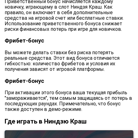
Приветственный бонус начисляется каждому
новичку, играющему в слот Ниндзя Краш. Как
правило, он включает в себя дополнительные
средства на игровой счет или бесплатные ставки.
Использование приветственного бонуса снижает
риски финансовых потерь при игре для новичков.
Фрибет-бонус
Вы можете делать ставки без риска потерять
реальные средства. Этот вид бонуса отличается
гибкостью: количество фрибетов и условия их
получения зависят от игровой платформы.
Фрибет-бонус
При активации этого бонуса ваша текущая прибыль
"замораживается", тем самым защищаясь от потерь в
последующих раундах. Примечательно, что бонус
также доступен в демо-режиме.
Где играть в Ниндзю Краш