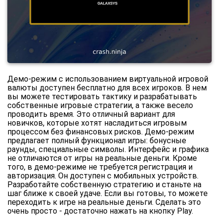
Демо-режим с использованием виртуальной игровой
валюты доступен бесплатно для всех игроков. В нем
вы можете тестировать тактику и разрабатывать
собственные игровые стратегии, а также весело
проводить время. Это отличный вариант для
новичков, которые хотят насладиться игровым
процессом без финансовых рисков. Демо-режим
предлагает полный функционал игры: бонусные
раунды, специальные символы. Интерфейс и графика
не отличаются от игры на реальные деньги. Кроме
того, в демо-режиме не требуется регистрация и
авторизация. Он доступен с мобильных устройств.
Разработайте собственную стратегию и станьте на
шаг ближе к своей удаче. Если вы готовы, то можете
переходить к игре на реальные деньги. Сделать это
очень просто - достаточно нажать на кнопку Play.