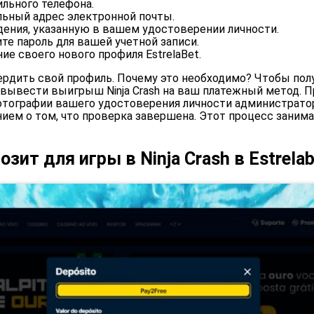
льного телефона.
ьный адрес электронной почты.
ения, указанную в вашем удостоверении личности.
те пароль для вашей учетной записи.
е своего нового профиля EstrelaBet.
рдить свой профиль. Почему это необходимо? Чтобы пол
и вывести выигрыш Ninja Crash на ваш платежный метод. 
отографии вашего удостоверения личности администратор
ием о том, что проверка завершена. Этот процесс занима
зит для игры в Ninja Crash в Estrelab