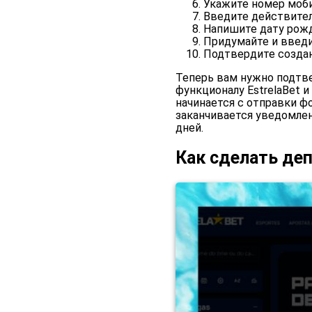
Укажите номер моби
Введите действител
Напишите дату рожд
Придумайте и введи
Подтвердите создани
Теперь вам нужно подтве
функционалу EstrelaBet 
начинается с отправки ф
заканчивается уведомлен
дней.
Как сделать депо