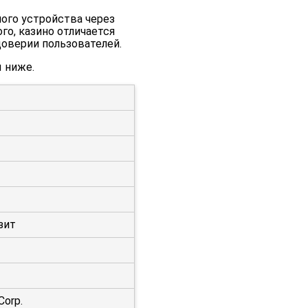
ного устройства через
го, казино отличается
оверии пользователей.
 ниже.
зит
Corp.