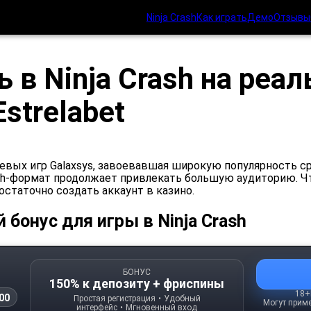
Ninja Crash
Как играть
Демо
Отзывы
ь в Ninja Crash на реа
Estrelabet
ючевых игр Galaxsys, завоевавшая широкую популярность с
sh-формат продолжает привлекать большую аудиторию. Чт
, достаточно создать аккаунт в казино.
бонус для игры в Ninja Crash
БОНУС
150% к депозиту + фриспины
18+
00
Простая регистрация
Удобный
Могут прим
интерфейс
Мгновенный вход