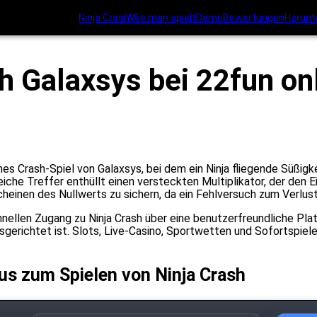
Ninja Crash
Wie man spielt
Demo
Bewertungen
Herunt
h Galaxsys bei 22fun on
ches Crash-Spiel von Galaxsys, bei dem ein Ninja fliegende Süßig
iche Treffer enthüllt einen versteckten Multiplikator, der den Ei
heinen des Nullwerts zu sichern, da ein Fehlversuch zum Verlust
nellen Zugang zu Ninja Crash über eine benutzerfreundliche Plat
gerichtet ist. Slots, Live-Casino, Sportwetten und Sofortspiele 
s zum Spielen von Ninja Crash