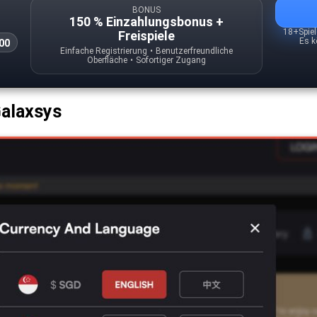
BONUS
150 % Einzahlungsbonus +
18+
Spie
Freispiele
Es k
00
Einfache Registrierung
Benutzerfreundliche
Oberfläche
Sofortiger Zugang
Galaxsys