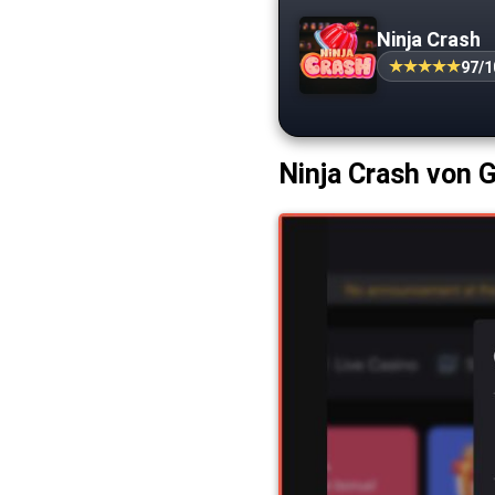
Ninja Crash
97/1
Ninja Crash von 