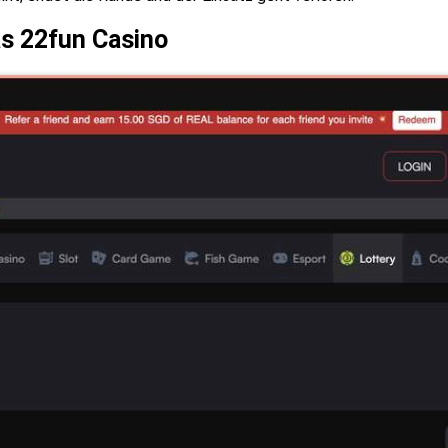
as 22fun Casino