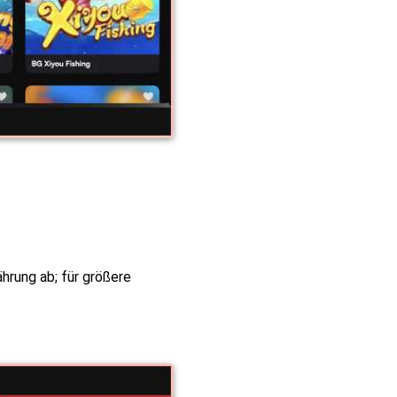
rung ab; für größere