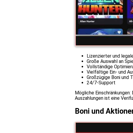
Lizenzierter und legal
Große Auswahl an Spie
Vollständige Optimie
Vielfältige Ein- und 
Großzügige Boni und
24/7-Support
Mögliche Einschränkungen: 
Auszahlungen ist eine Verifiz
Boni und Aktione