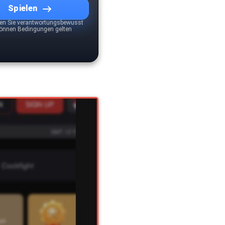
Spielen
len Sie verantwortungsbewusst
önnen Bedingungen gelten