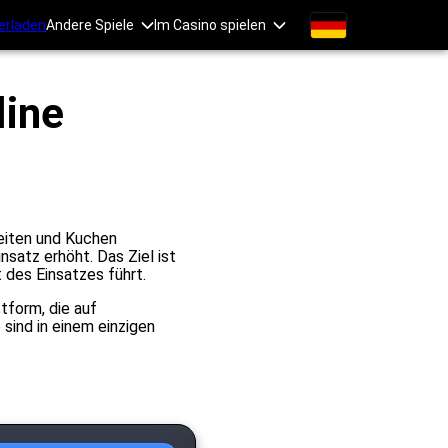
erladen
Andere Spiele
Im Casino spielen
line
keiten und Kuchen
nsatz erhöht. Das Ziel ist
 des Einsatzes führt.
tform, die auf
sind in einem einzigen