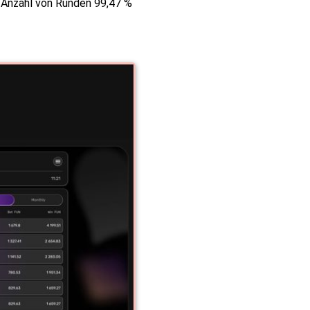
n Anzahl von Runden 99,47 %