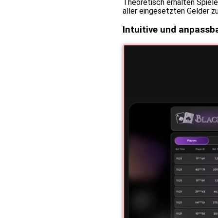
Theoretisch erhalten Spiel
aller eingesetzten Gelder zu
Intuitive und anpassb