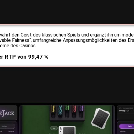
wahrt den Geist des klassischen Spiels und ergänzt ihn um mod
ovable Fairness“, umfangreiche Anpassungsmöglichkeiten des Ers
teme des Casinos.
r RTP von 99,47 %