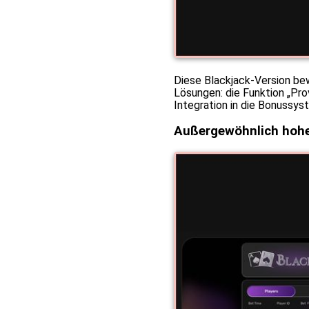
Diese Blackjack-Version be
Lösungen: die Funktion „Pr
Integration in die Bonussys
Außergewöhnlich hohe