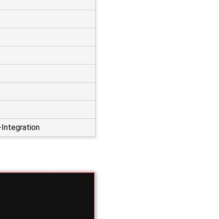
-Integration