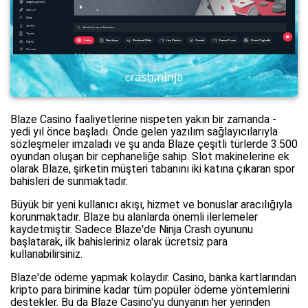
Blaze Casino faaliyetlerine nispeten yakın bir zamanda -
yedi yıl önce başladı. Önde gelen yazılım sağlayıcılarıyla
sözleşmeler imzaladı ve şu anda Blaze çeşitli türlerde 3.500
oyundan oluşan bir cephaneliğe sahip. Slot makinelerine ek
olarak Blaze, şirketin müşteri tabanını iki katına çıkaran spor
bahisleri de sunmaktadır.
Büyük bir yeni kullanıcı akışı, hizmet ve bonuslar aracılığıyla
korunmaktadır. Blaze bu alanlarda önemli ilerlemeler
kaydetmiştir. Sadece Blaze'de Ninja Crash oyununu
başlatarak, ilk bahisleriniz olarak ücretsiz para
kullanabilirsiniz.
Blaze'de ödeme yapmak kolaydır. Casino, banka kartlarından
kripto para birimine kadar tüm popüler ödeme yöntemlerini
destekler. Bu da Blaze Casino'yu dünyanın her yerinden