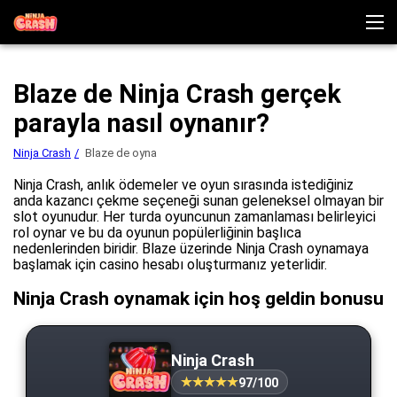
Ninja Crash
Blaze de Ninja Crash gerçek
Nasıl Oynanır
Demo
parayla nasıl oynanır?
Yorumlar
İndir
Diğer oyunlar
Ninja Crash
Blaze de oyna
Kazinoda oyna
Ninja Crash, anlık ödemeler ve oyun sırasında istediğiniz
anda kazancı çekme seçeneği sunan geleneksel olmayan bir
slot oyunudur. Her turda oyuncunun zamanlaması belirleyici
rol oynar ve bu da oyunun popülerliğinin başlıca
nedenlerinden biridir. Blaze üzerinde Ninja Crash oynamaya
başlamak için casino hesabı oluşturmanız yeterlidir.
Ninja Crash oynamak için hoş geldin bonusu
Ninja Crash
97/100