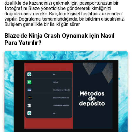
özellikle de kazancınızı çekmek için, pasaportunuzun bir
fotoğrafını Blaze yöneticisine göndererek kimliğinizi
doğrulamanız gerekir. Bu işlem kişisel hesabınız üzerinden
yapılır. Doğrulama tamamlandığında, bir bildirim alacaksınız.
Bu işlem genellikle bir ila iki gün sürer.
Blaze'de Ninja Crash Oynamak için Nasıl
Para Yatırılır?