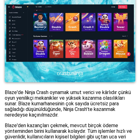
Blaze'de Ninja Crash oynamak umut verici ve kârlıdır çünkü
oyun yenilikçi mekanikler ve yüksek kazanma olasılıkları
sunar. Blaze kumarhanesinin çok sayıda ücretsiz para
sağladığı düşünüldüğünde, Ninja Crash'te kazanmak
neredeyse kaçınılmazdır.
Blaze'den kazançları çekmek, mevcut birçok ödeme
yönteminden birini kullanarak kolaydır. Tüm işlemler hızlı ve
güvenlidir, kullanıcıların kişisel bilgileri gibi uçtan uca veri