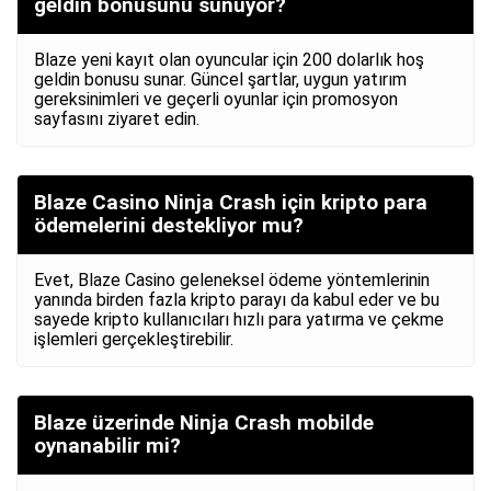
geldin bonusunu sunuyor?
Blaze yeni kayıt olan oyuncular için 200 dolarlık hoş
geldin bonusu sunar. Güncel şartlar, uygun yatırım
gereksinimleri ve geçerli oyunlar için promosyon
sayfasını ziyaret edin.
Blaze Casino Ninja Crash için kripto para
ödemelerini destekliyor mu?
Evet, Blaze Casino geleneksel ödeme yöntemlerinin
yanında birden fazla kripto parayı da kabul eder ve bu
sayede kripto kullanıcıları hızlı para yatırma ve çekme
işlemleri gerçekleştirebilir.
Blaze üzerinde Ninja Crash mobilde
oynanabilir mi?