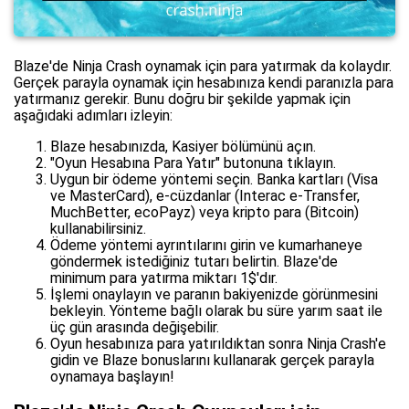
Blaze'de Ninja Crash oynamak için para yatırmak da kolaydır.
Gerçek parayla oynamak için hesabınıza kendi paranızla para
yatırmanız gerekir. Bunu doğru bir şekilde yapmak için
aşağıdaki adımları izleyin:
Blaze hesabınızda, Kasiyer bölümünü açın.
"Oyun Hesabına Para Yatır" butonuna tıklayın.
Uygun bir ödeme yöntemi seçin. Banka kartları (Visa
ve MasterCard), e-cüzdanlar (Interac e-Transfer,
MuchBetter, ecoPayz) veya kripto para (Bitcoin)
kullanabilirsiniz.
Ödeme yöntemi ayrıntılarını girin ve kumarhaneye
göndermek istediğiniz tutarı belirtin. Blaze'de
minimum para yatırma miktarı 1$'dır.
İşlemi onaylayın ve paranın bakiyenizde görünmesini
bekleyin. Yönteme bağlı olarak bu süre yarım saat ile
üç gün arasında değişebilir.
Oyun hesabınıza para yatırıldıktan sonra Ninja Crash'e
gidin ve Blaze bonuslarını kullanarak gerçek parayla
oynamaya başlayın!