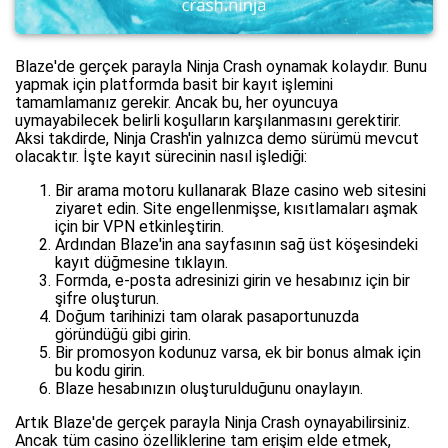
Blaze'de gerçek parayla Ninja Crash oynamak kolaydır. Bunu
yapmak için platformda basit bir kayıt işlemini
tamamlamanız gerekir. Ancak bu, her oyuncuya
uymayabilecek belirli koşulların karşılanmasını gerektirir.
Aksi takdirde, Ninja Crash'in yalnızca demo sürümü mevcut
olacaktır. İşte kayıt sürecinin nasıl işlediği:
Bir arama motoru kullanarak Blaze casino web sitesini
ziyaret edin. Site engellenmişse, kısıtlamaları aşmak
için bir VPN etkinleştirin.
Ardından Blaze'in ana sayfasının sağ üst köşesindeki
kayıt düğmesine tıklayın.
Formda, e-posta adresinizi girin ve hesabınız için bir
şifre oluşturun.
Doğum tarihinizi tam olarak pasaportunuzda
göründüğü gibi girin.
Bir promosyon kodunuz varsa, ek bir bonus almak için
bu kodu girin.
Blaze hesabınızın oluşturulduğunu onaylayın.
Artık Blaze'de gerçek parayla Ninja Crash oynayabilirsiniz.
Ancak tüm casino özelliklerine tam erişim elde etmek,