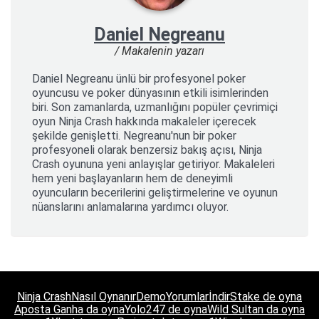
Daniel Negreanu
/ Makalenin yazarı
Daniel Negreanu ünlü bir profesyonel poker
oyuncusu ve poker dünyasının etkili isimlerinden
biri. Son zamanlarda, uzmanlığını popüler çevrimiçi
oyun Ninja Crash hakkında makaleler içerecek
şekilde genişletti. Negreanu'nun bir poker
profesyoneli olarak benzersiz bakış açısı, Ninja
Crash oyununa yeni anlayışlar getiriyor. Makaleleri
hem yeni başlayanların hem de deneyimli
oyuncuların becerilerini geliştirmelerine ve oyunun
nüanslarını anlamalarına yardımcı oluyor.
Ninja Crash
Nasıl Oynanır
Demo
Yorumlar
İndir
Stake de oyna
Aposta Ganha da oyna
Yolo247 de oyna
Wild Sultan da oyna