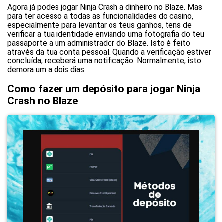
Agora já podes jogar Ninja Crash a dinheiro no Blaze. Mas
para ter acesso a todas as funcionalidades do casino,
especialmente para levantar os teus ganhos, tens de
verificar a tua identidade enviando uma fotografia do teu
passaporte a um administrador do Blaze. Isto é feito
através da tua conta pessoal. Quando a verificação estiver
concluída, receberá uma notificação. Normalmente, isto
demora um a dois dias.
Como fazer um depósito para jogar Ninja
Crash no Blaze