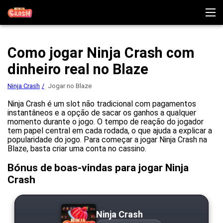
Ninja Crash
Como jogar Ninja Crash com
Como jogar
Demo
dinheiro real no Blaze
Comentários
Baixar
Outros jogos
Ninja Crash
Jogar no Blaze
Jogar no casino
Ninja Crash é um slot não tradicional com pagamentos
instantâneos e a opção de sacar os ganhos a qualquer
momento durante o jogo. O tempo de reação do jogador
tem papel central em cada rodada, o que ajuda a explicar a
popularidade do jogo. Para começar a jogar Ninja Crash na
Blaze, basta criar uma conta no cassino.
Bónus de boas-vindas para jogar Ninja
Crash
Ninja Crash