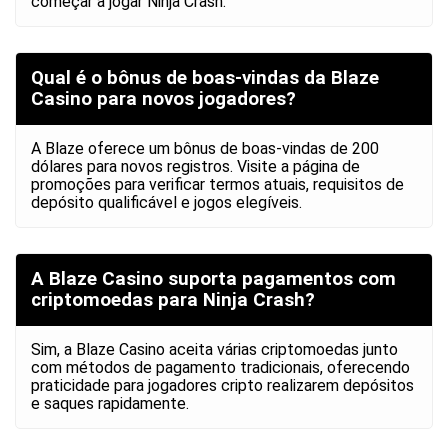
começar a jogar Ninja Crash.
Qual é o bônus de boas-vindas da Blaze
Casino para novos jogadores?
A Blaze oferece um bônus de boas-vindas de 200
dólares para novos registros. Visite a página de
promoções para verificar termos atuais, requisitos de
depósito qualificável e jogos elegíveis.
A Blaze Casino suporta pagamentos com
criptomoedas para Ninja Crash?
Sim, a Blaze Casino aceita várias criptomoedas junto
com métodos de pagamento tradicionais, oferecendo
praticidade para jogadores cripto realizarem depósitos
e saques rapidamente.