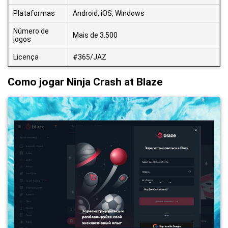
Plataformas
Android, iOS, Windows
Número de
Mais de 3.500
jogos
Licença
#365/JAZ
Como jogar Ninja Crash at Blaze