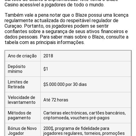
Casino acessível a jogadores de todo o mundo.
Também vale a pena notar que o Blaze possui uma licença
regularmente actualizada do respeitável regulador de
Curaçao. Portanto, os jogadores podem se sentir
confiantes sobre a segurança de seus ativos financeiros e
dados pessoais. Para saber mais sobre o Blaze, consulte a
tabela com as principais informações.
Ano de criação
2018
Depósito
$1
mínimo
Limites de
$5.000.000 por 30 dias
Retirada
Velocidade de
Até 72 horas
levantamento
Métodos de
Carteiras electrónicas, cartões bancários,
pagamento
criptomoeda, vouchers pré-pagos
Bónus de Novo
200$, programa de fidelidade para
Jogador
jogadores regulares, torneios, promoções