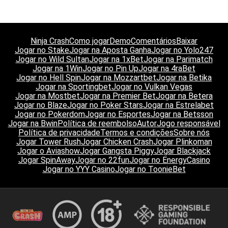
Ninja Crash
Como jogar
Demo
Comentários
Baixar
Jogar no Stake
Jogar na Aposta Ganha
Jogar no Yolo247
Jogar no Wild Sultan
Jogar na 1xBet
Jogar na Parimatch
Jogar na 1Win
Jogar no Pin Up
Jogar na 4raBet
Jogar no Hell Spin
Jogar na Mozzartbet
Jogar na Betika
Jogar na Sportingbet
Jogar no Vulkan Vegas
Jogar na Mostbet
Jogar na Premier Bet
Jogar na Betera
Jogar no Blaze
Jogar no Poker Stars
Jogar na Estrelabet
Jogar no Pokerdom
Jogar no Esportes
Jogar na Betsson
Jogar na Bwin
Política de reembolso
Autor
Jogo responsável
Política de privacidade
Termos e condições
Sobre nós
Jogar Tower Rush
Jogar Chicken Crash
Jogar Plinkoman
Jogar o Aviashow
Jogar Gangsta Piggy
Jogar Blackjack
Jogar SpinAway
Jogar no 22fun
Jogar no EnergyCasino
Jogar no YYY Casino
Jogar no ToonieBet