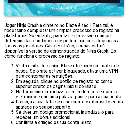
Jogar Ninja Crash a dinheiro no Blaze é fácil. Para tal, é
necessário completar um simples processo de registo na
plataforma. No entanto, para tal, é necessário cumprir
determinadas condições que podem não ser adequadas a
todos os jogadores. Caso contrário, apenas estará
disponível a versão de demonstração do Ninja Crash. Eis
como funciona o processo de registo:
Visita o site do casino Blaze utilizando um motor de
busca. Se o site estiver bloqueado, ativar uma VPN
para contornar as restrições.
Em seguida, clique no botão de registo no canto
superior direito da página inicial do Blaze.
No formulário, introduza o seu endereço de correio
eletrónico e crie uma palavra-passe para a sua conta.
Forneça a sua data de nascimento exatamente como
aparece no seu passaporte.
Se tiver um código promocional, introduza-o para
receber um bónus adicional.
Confirma a criação da tua conta Blaze.