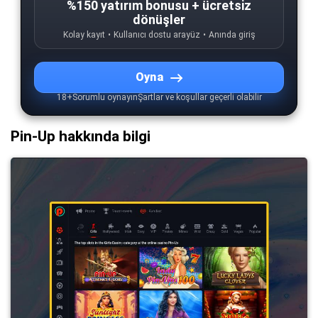
%150 yatırım bonusu + ücretsiz
dönüşler
Kolay kayıt
Kullanıcı dostu arayüz
Anında giriş
Oyna
18+
Sorumlu oynayın
Şartlar ve koşullar geçerli olabilir
Pin-Up hakkında bilgi