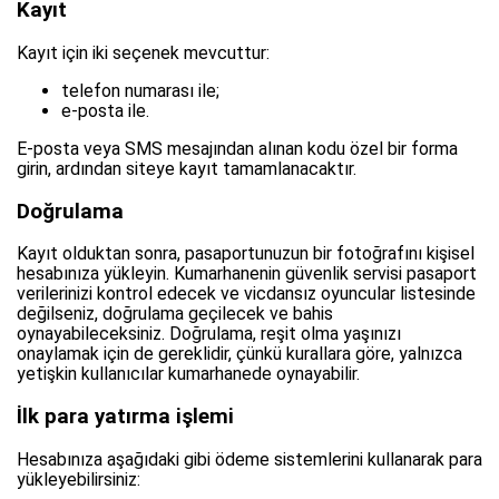
Kayıt
Kayıt için iki seçenek mevcuttur:
telefon numarası ile;
e-posta ile.
E-posta veya SMS mesajından alınan kodu özel bir forma
girin, ardından siteye kayıt tamamlanacaktır.
Doğrulama
Kayıt olduktan sonra, pasaportunuzun bir fotoğrafını kişisel
hesabınıza yükleyin. Kumarhanenin güvenlik servisi pasaport
verilerinizi kontrol edecek ve vicdansız oyuncular listesinde
değilseniz, doğrulama geçilecek ve bahis
oynayabileceksiniz. Doğrulama, reşit olma yaşınızı
onaylamak için de gereklidir, çünkü kurallara göre, yalnızca
yetişkin kullanıcılar kumarhanede oynayabilir.
İlk para yatırma işlemi
Hesabınıza aşağıdaki gibi ödeme sistemlerini kullanarak para
yükleyebilirsiniz: