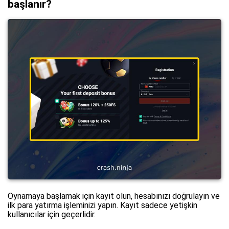
başlanır?
Oynamaya başlamak için kayıt olun, hesabınızı doğrulayın ve
ilk para yatırma işleminizi yapın. Kayıt sadece yetişkin
kullanıcılar için geçerlidir.