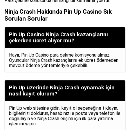
Para çekme konusunda herhangi bir kısıtlama yoktur.
Ninja Crash Hakkında Pin Up Casino Sık
Sorulan Sorular
Pin Up Casino Ninja Crash kazançlarını
çekerken ücret alıyor mu?
Hayır, Pin Up Casino para çekme komisyonu almaz.
Oyuncular Ninja Crash kazançlarını ek ücret ödemeden
mevcut ödeme yöntemleriyle çekebilir.
Pin Up üzerinde Ninja Crash oynamak için
nasıl kayıt olurum?
Pin Up web sitesine gidin, kayıt ol seçeneğine tıklayın,
bilgilerinizi doldurun, hesabınızı e posta veya telefon ile
doğrulayın ve Ninja Crash erişimi için ilk para yatırma
işlemini yapın.