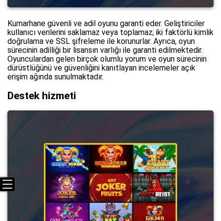
Kumarhane güvenli ve adil oyunu garanti eder. Geliştiriciler
kullanıcı verilerini saklamaz veya toplamaz; iki faktörlü kimlik
doğrulama ve SSL şifreleme ile korunurlar. Ayrıca, oyun
sürecinin adilliği bir lisansın varlığı ile garanti edilmektedir.
Oyunculardan gelen birçok olumlu yorum ve oyun sürecinin
dürüstlüğünü ve güvenliğini kanıtlayan incelemeler açık
erişim ağında sunulmaktadır.
Destek hizmeti