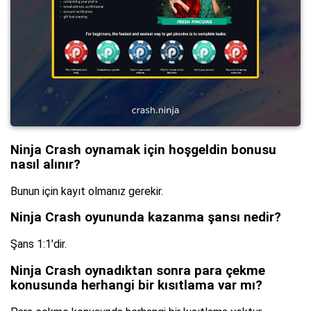
Ninja Crash oynamak için hoşgeldin bonusu
nasıl alınır?
Bunun için kayıt olmanız gerekir.
Ninja Crash oyununda kazanma şansı nedir?
Şans 1:1'dir.
Ninja Crash oynadıktan sonra para çekme
konusunda herhangi bir kısıtlama var mı?