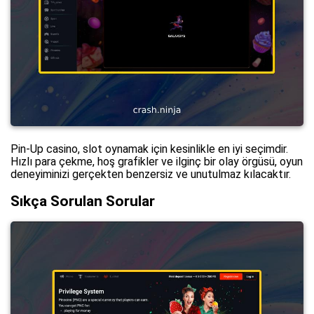
Pin-Up casino, slot oynamak için kesinlikle en iyi seçimdir.
Hızlı para çekme, hoş grafikler ve ilginç bir olay örgüsü, oyun
deneyiminizi gerçekten benzersiz ve unutulmaz kılacaktır.
Sıkça Sorulan Sorular