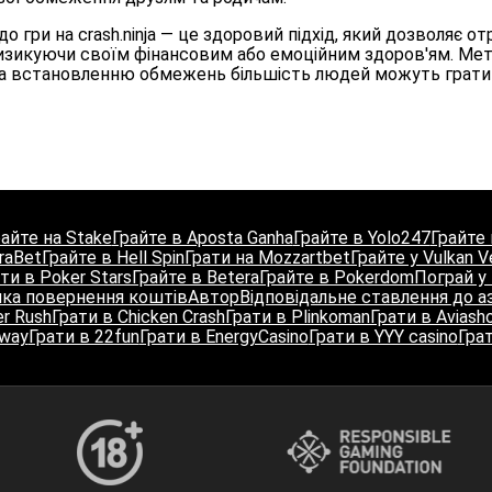
о гри на crash.ninja — це здоровий підхід, який дозволяє 
ризикуючи своїм фінансовим або емоційним здоров'ям. Мета 
 встановленню обмежень більшість людей можуть грати 
райте на Stake
Грайте в Aposta Ganha
Грайте в Yolo247
Грайте 
raBet
Грайте в Hell Spin
Грати на Mozzartbet
Грайте у Vulkan 
ти в Poker Stars
Грайте в Betera
Грайте в Pokerdom
Пограй у 
ика повернення коштів
Автор
Відповідальне ставлення до аз
r Rush
Грати в Chicken Crash
Грати в Plinkoman
Грати в Aviash
Away
Грати в 22fun
Грати в EnergyCasino
Грати в YYY casino
Гра