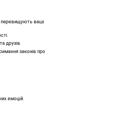
о перевищують ваші
сті.
а друзів.
римання законів про
них емоцій.