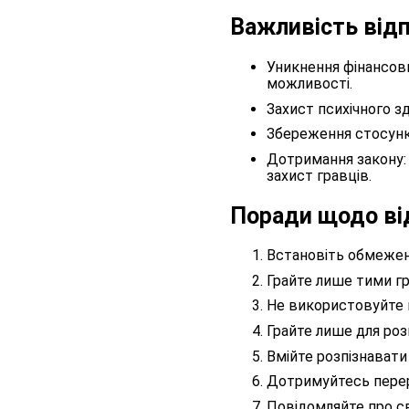
Важливість відп
Уникнення фінансов
можливості.
Захист психічного зд
Збереження стосункі
Дотримання закону: 
захист гравців.
Поради щодо ві
Встановіть обмежен
Грайте лише тими гр
Не використовуйте гр
Грайте лише для розв
Вмійте розпізнавати
Дотримуйтесь перер
Повідомляйте про с