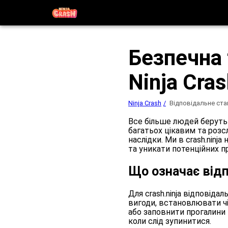
Безпечна 
Ninja Cra
Ninja Crash
Відповідальне ста
Все більше людей беруть у
багатьох цікавим та роз
наслідки. Ми в crash.nin
та уникати потенційних п
Що означає відп
Для crash.ninja відповіда
вигоди, встановлювати чі
або заповнити прогалини 
коли слід зупинитися.