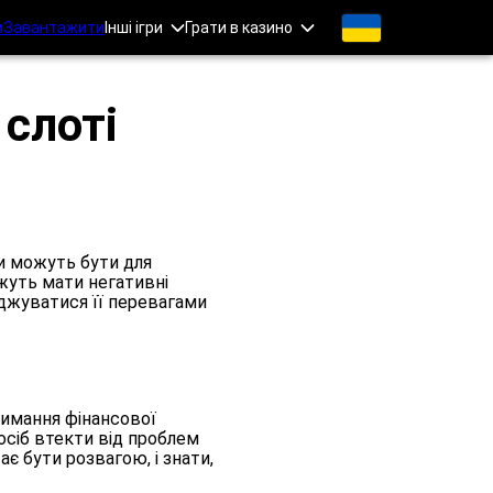
и
Завантажити
Інші ігри
Грати в казино
 слоті
ри можуть бути для
жуть мати негативні
оджуватися її перевагами
тримання фінансової
осіб втекти від проблем
є бути розвагою, і знати,