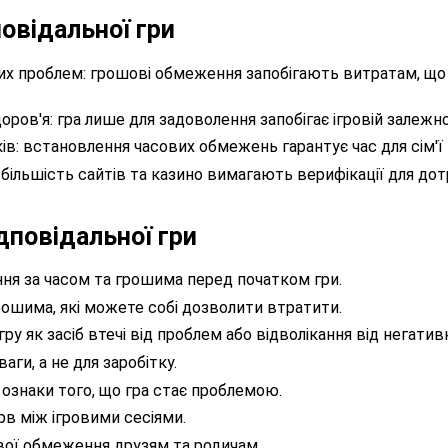
овідальної гри
их проблем: грошові обмеження запобігають витратам, щ
оров'я: гра лише для задоволення запобігає ігровій залежно
в: встановлення часових обмежень гарантує час для сім'ї т
більшість сайтів та казино вимагають верифікації для дот
дповідальної гри
ня за часом та грошима перед початком гри.
ошима, які можете собі дозволити втратити.
у як засіб втечі від проблем або відволікання від негатив
аги, а не для заробітку.
 ознаки того, що гра стає проблемою.
в між ігровими сесіями.
вої обмеження друзям та родичам.