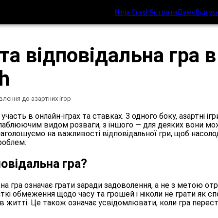
Ninja Crash
Як грати
Демо
Відгук
та відповідальна гра в
sh
влення до азартних ігор
часть в онлайн-іграх та ставках. З одного боку, азартні іг
слаблюючим видом розваги, з іншого — для деяких вони мо
ja наголошуємо на важливості відповідальної гри, щоб насол
роблем.
овідальна гра?
льна гра означає грати заради задоволення, а не з метою о
ткі обмеження щодо часу та грошей і ніколи не грати як сп
в житті. Це також означає усвідомлювати, коли гра переста