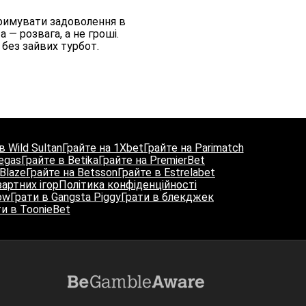
отримувати задоволення в
— розвага, а не гроші.
без зайвих турбот.
в Wild Sultan
Грайте на 1Xbet
Грайте на Parimatch
Vegas
Грайте в Betika
Грайте на PremierBet
Blaze
Грайте на Betsson
Грайте в Estrelabet
артних ігор
Політика конфіденційності
ow
Грати в Gangsta Piggy
Грати в блекджек
ти в ToonieBet