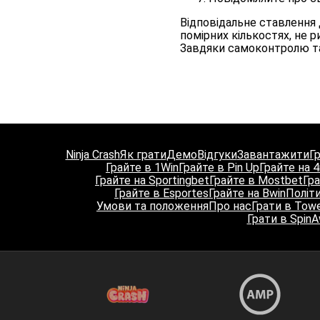
Відповідальне ставлення д
помірних кількостях, не 
Завдяки самоконтролю та
Ninja Crash
Як грати
Демо
Відгуки
Завантажити
Г
Грайте в 1Win
Грайте в Pin Up
Грайте на 4
Грайте на Sportingbet
Грайте в Mostbet
Гра
Грайте в Esportes
Грайте на Bwin
Політ
Умови та положення
Про нас
Грати в Towe
Грати в Spin