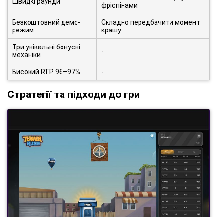
Швидкі раунди
фріспінами
Безкоштовний демо-
Складно передбачити момент
режим
крашу
Три унікальні бонусні
-
механіки
Високий RTP 96–97%
-
Стратегії та підходи до гри