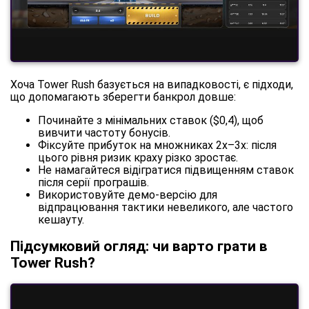
Хоча Tower Rush базується на випадковості, є підходи,
що допомагають зберегти банкрол довше:
Починайте з мінімальних ставок ($0,4), щоб
вивчити частоту бонусів.
Фіксуйте прибуток на множниках 2x–3x: після
цього рівня ризик краху різко зростає.
Не намагайтеся відігратися підвищенням ставок
після серії програшів.
Використовуйте демо-версію для
відпрацювання тактики невеликого, але частого
кешауту.
Підсумковий огляд: чи варто грати в
Tower Rush?