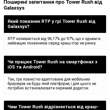
Поширені запитання про Tower Rush від
Galaxsys
Який показник RTP у грі Tower Rush від
Galaxsys?
RTP коливається від 96,17% до 97%, що є одним із
найвищих показників серед краш-ігор на ринку.
Чи працює Tower Rush на смартфонах з
iOS та Android?
Так, гра повністю адаптована для мобільних
браузерів на будь-якій платформі, і для цього не
потрібно встановлювати окремий додаток.
Чим Tower Rush відрізняється від краш-