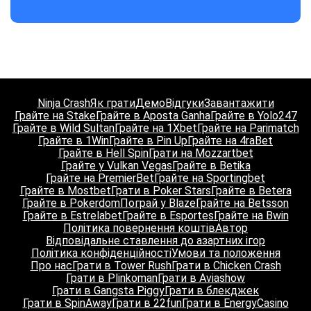
Ninja Crash
Як грати
Демо
Відгуки
Завантажити
Грайте на Stake
Грайте в Aposta Ganha
Грайте в Yolo247
Грайте в Wild Sultan
Грайте на 1Xbet
Грайте на Parimatch
Грайте в 1Win
Грайте в Pin Up
Грайте на 4raBet
Грайте в Hell Spin
Грати на Mozzartbet
Грайте у Vulkan Vegas
Грайте в Betika
Грайте на PremierBet
Грайте на Sportingbet
Грайте в Mostbet
Грати в Poker Stars
Грайте в Betera
Грайте в Pokerdom
Пограй у Blaze
Грайте на Betsson
Грайте в Estrelabet
Грайте в Esportes
Грайте на Bwin
Політика повернення коштів
Автор
Відповідальне ставлення до азартних ігор
Політика конфіденційності
Умови та положення
Про нас
Грати в Tower Rush
Грати в Chicken Crash
Грати в Plinkoman
Грати в Aviashow
Грати в Gangsta Piggy
Грати в блекджек
Грати в SpinAway
Грати в 22fun
Грати в EnergyCasino