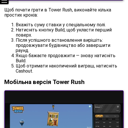
Щоб почати грати в Tower Rush, виконайте кілька
простих кроків:
Вкажіть суму ставки у спеціальному полі.
Натисніть кнопку Build, щоб укласти перший
поверх.
Після успішного встановлення вирішіть:
продовжувати будівництво або завершити
раунд.
Якщо бажаєте продовжити — знову натисніть
Build.
Щоб отримати накопичений виграш, натисніть
Cashout.
Мобільна версія Tower Rush