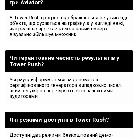
гри Aviator?
У Tower Rush прогрес відображається не у вигляді
об’єкта, що рухається на графіку, а у вигляді вежі,
яка реально зростає: кожен новий поверх
візуально збільшує множник.
Чи гарантована чесність результатів у
Tower Rush?
Усі раунди формуються за допомогою
сертифікованого генератора випадкових чисел,
який регулярно перевіряється незалежними
аудиторами.
Які режими доступні в Tower Rush?
Доступні два режими: безкоштовний демо-