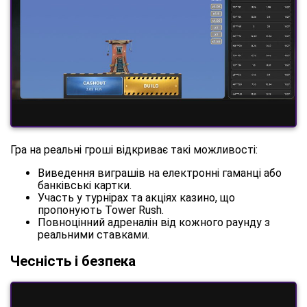
Гра на реальні гроші відкриває такі можливості:
Виведення виграшів на електронні гаманці або
банківські картки.
Участь у турнірах та акціях казино, що
пропонують Tower Rush.
Повноцінний адреналін від кожного раунду з
реальними ставками.
Чесність і безпека