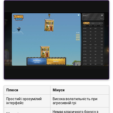
Плюси
Мінуси
Простий і зрозумілий
Висока волатильність при
інтерфейс
агресивній грі
Немає класичного бонусу з