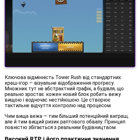
Ключова відмінність Tower Rush від стандартних
краш-ігор — візуальне відображення прогресу.
Множник тут не абстрактний графік, а будівля, що
реально зростає: кожен новий блок робить вежу
вищою і водночас нестійкішою. Це створює
тактильне відчуття контролю над процесом.
Чим вища вежа — тим більший потенційний виграш,
але й тим вищий ризик раптового обвалу. Принцип
повністю збігається з реальним будівництвом.
Високий RTP і його практичне значення