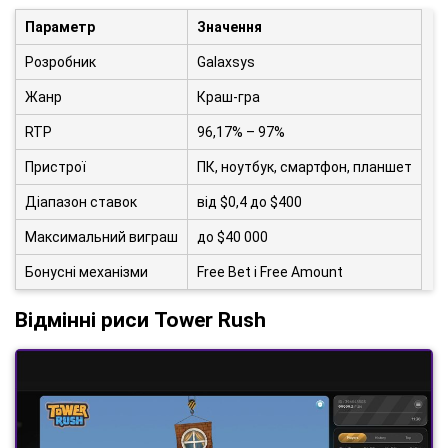
Параметр
Значення
Розробник
Galaxsys
Жанр
Краш-гра
RTP
96,17% – 97%
Пристрої
ПК, ноутбук, смартфон, планшет
Діапазон ставок
від $0,4 до $400
Максимальний виграш
до $40 000
Бонусні механізми
Free Bet і Free Amount
Відмінні риси Tower Rush