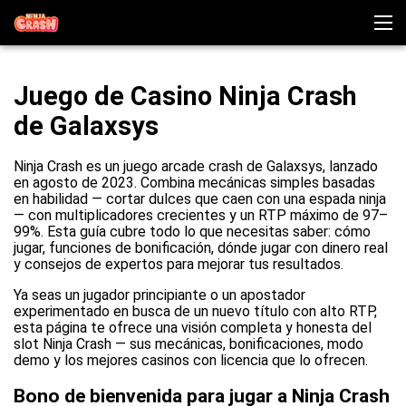
Ninja Crash
Juego de Casino Ninja Crash
Cómo Jugar
Demo
de Galaxsys
Opiniones
Descargar
Otros juegos
Jugar en el casino
Ninja Crash es un juego arcade crash de Galaxsys, lanzado
en agosto de 2023. Combina mecánicas simples basadas
en habilidad — cortar dulces que caen con una espada ninja
— con multiplicadores crecientes y un RTP máximo de 97–
99%. Esta guía cubre todo lo que necesitas saber: cómo
jugar, funciones de bonificación, dónde jugar con dinero real
y consejos de expertos para mejorar tus resultados.
Ya seas un jugador principiante o un apostador
experimentado en busca de un nuevo título con alto RTP,
esta página te ofrece una visión completa y honesta del
slot Ninja Crash — sus mecánicas, bonificaciones, modo
demo y los mejores casinos con licencia que lo ofrecen.
Bono de bienvenida para jugar a Ninja Crash