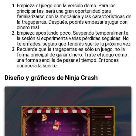
Empieza el juego con la versión demo. Para los
principiantes, será una gran oportunidad para
familiarizarse con la mecánica y las características de
la tragaperras. Después, podrás empezar a jugar con
dinero real.
Empieza apostando poco. Suspenda temporalmente
la sesión si experimenta varias pérdidas seguidas. No
te enfades: seguro que tendrás suerte la próxima vez.
Recuerde que la tragaperras es sólo un juego, no la
forma principal de ganar dinero. Trate el juego como
una forma sencilla de pasar el tiempo. Entonces
conocerá la suerte.
Diseño y gráficos de Ninja Crash