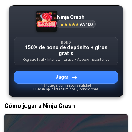
Ninja Crash
97/100
BONO
150% de bono de depósito + giros
gratis
Registro fácil
Interfaz intuitiva
Acceso instantáneo
Jugar
18+
Juega con responsabilidad
Pueden aplicarse términos y condiciones
Cómo jugar a Ninja Crash