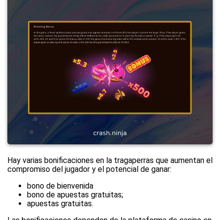
Hay varias bonificaciones en la tragaperras que aumentan el
compromiso del jugador y el potencial de ganar:
bono de bienvenida
bono de apuestas gratuitas;
apuestas gratuitas.