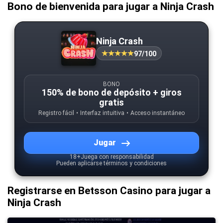
Bono de bienvenida para jugar a Ninja Crash
Ninja Crash
97/100
BONO
150% de bono de depósito + giros
gratis
Registro fácil
Interfaz intuitiva
Acceso instantáneo
Jugar
18+
Juega con responsabilidad
Pueden aplicarse términos y condiciones
Registrarse en Betsson Casino para jugar a
Ninja Crash