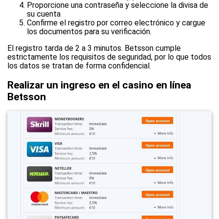
Proporcione una contraseña y seleccione la divisa de
su cuenta
Confirme el registro por correo electrónico y cargue
los documentos para su verificación.
El registro tarda de 2 a 3 minutos. Betsson cumple
estrictamente los requisitos de seguridad, por lo que todos
los datos se tratan de forma confidencial.
Realizar un ingreso en el casino en línea
Betsson