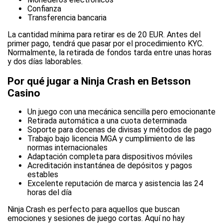
Confianza
Transferencia bancaria
La cantidad mínima para retirar es de 20 EUR. Antes del
primer pago, tendrá que pasar por el procedimiento KYC.
Normalmente, la retirada de fondos tarda entre unas horas
y dos días laborables.
Por qué jugar a Ninja Crash en Betsson
Casino
Un juego con una mecánica sencilla pero emocionante
Retirada automática a una cuota determinada
Soporte para docenas de divisas y métodos de pago
Trabajo bajo licencia MGA y cumplimiento de las
normas internacionales
Adaptación completa para dispositivos móviles
Acreditación instantánea de depósitos y pagos
estables
Excelente reputación de marca y asistencia las 24
horas del día
Ninja Crash es perfecto para aquellos que buscan
emociones y sesiones de juego cortas. Aquí no hay