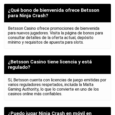
¿Qué bono de bienvenida ofrece Betsson
para Ninja Crash?
Betsson Casino ofrece promociones de bienvenida
para nuevos jugadores. Visita la página de bonos para
consultar detalles de la oferta actual, depósito
mínimo y requisitos de apuesta para slots.
¿Betsson Casino tiene licencia y está
regulado?
Sí, Betsson cuenta con licencias de juego emitidas por
varios reguladores respetados, incluida la Malta
Gaming Authority, lo que lo convierte en uno de los
casinos online más confiables.
¿Puedo jugar Ninja Crash en móvil en