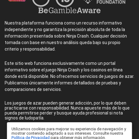
Nuestra plataforma funciona como un recurso informativo
independiente y no garantiza la precisión absoluta de toda la
información presentada sobre Ninja Crash. Cualquier decisión
tomada con base en nuestro análisis queda bajo su propio
criterio y responsabilidad.
Este sitio web funciona exclusivamente como un portal
informativo sobre el juego Ninja Crash y los casinos en línea
donde está disponible. No ofrecemos servicios de juegos de azar.
Publicamos únicamente informes detallados de pruebas y
comparaciones de servicios.
Los juegos de azar pueden generar adicción, por lo que deben
practicarse con responsabilidad. Nunca apueste más de lo que
pueda permitirse perder y busque ayuda profesional si nota
signos de ludopatía.
Utilizamos cookies para mejorar su experiencia de navegación y
Email:
info@crash.ninja
©
https://crash.ninja/
mostrar contenido adaptado a sus intereses. Consulte nuestra
Política de Privacidad
para obtener más información.