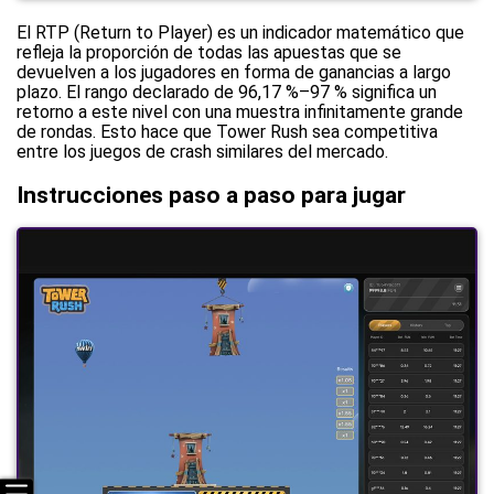
El RTP (Return to Player) es un indicador matemático que
refleja la proporción de todas las apuestas que se
devuelven a los jugadores en forma de ganancias a largo
plazo. El rango declarado de 96,17 %–97 % significa un
retorno a este nivel con una muestra infinitamente grande
de rondas. Esto hace que Tower Rush sea competitiva
entre los juegos de crash similares del mercado.
Instrucciones paso a paso para jugar