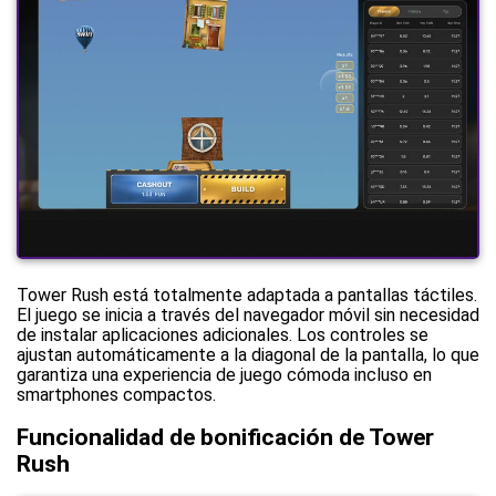
Tower Rush está totalmente adaptada a pantallas táctiles.
El juego se inicia a través del navegador móvil sin necesidad
de instalar aplicaciones adicionales. Los controles se
ajustan automáticamente a la diagonal de la pantalla, lo que
garantiza una experiencia de juego cómoda incluso en
smartphones compactos.
Funcionalidad de bonificación de Tower
Rush