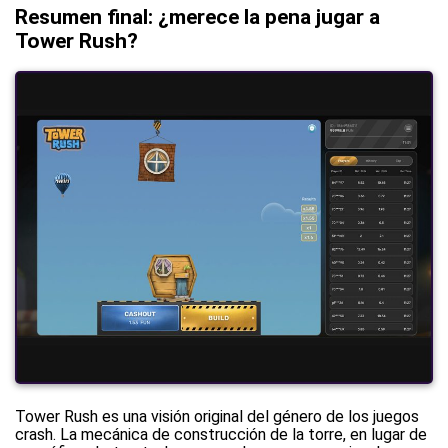
Resumen final: ¿merece la pena jugar a
Tower Rush?
Tower Rush es una visión original del género de los juegos
crash. La mecánica de construcción de la torre, en lugar de