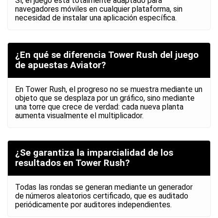
Sí, el juego está totalmente adaptado para
navegadores móviles en cualquier plataforma, sin
necesidad de instalar una aplicación específica.
¿En qué se diferencia Tower Rush del juego
de apuestas Aviator?
En Tower Rush, el progreso no se muestra mediante un
objeto que se desplaza por un gráfico, sino mediante
una torre que crece de verdad: cada nueva planta
aumenta visualmente el multiplicador.
¿Se garantiza la imparcialidad de los
resultados en Tower Rush?
Todas las rondas se generan mediante un generador
de números aleatorios certificado, que es auditado
periódicamente por auditores independientes.