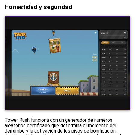
Honestidad y seguridad
Tower Rush funciona con un generador de números
aleatorios certificado que determina el momento del
derrumbe y la activación de los pisos de bonificación.