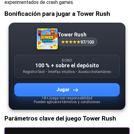
experimentados de crash games.
Bonificación para jugar a Tower Rush
Tower Rush
97/100
BONO
100 % + sobre el depósito
Registro fácil
Interfaz intuitiva
Acceso instantáneo
Jugar
18+
Juega con responsabilidad
Pueden aplicarse términos y condiciones
Parámetros clave del juego Tower Rush