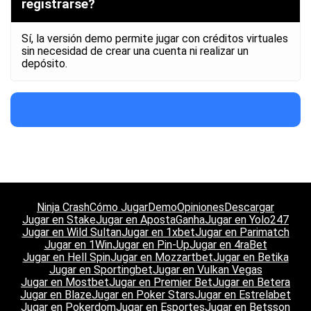
registrarse?
Sí, la versión demo permite jugar con créditos virtuales
sin necesidad de crear una cuenta ni realizar un
depósito.
Ninja Crash
Cómo Jugar
Demo
Opiniones
Descargar
Jugar en Stake
Jugar en ApostaGanha
Jugar en Yolo247
Jugar en Wild Sultan
Jugar en 1xbet
Jugar en Parimatch
Jugar en 1Win
Jugar en Pin-Up
Jugar en 4raBet
Jugar en Hell Spin
Jugar en Mozzartbet
Jugar en Betika
Jugar en Sportingbet
Jugar en Vulkan Vegas
Jugar en Mostbet
Jugar en Premier Bet
Jugar en Betera
Jugar en Blaze
Jugar en Poker Stars
Jugar en Estrelabet
Jugar en Pokerdom
Jugar en Esportes
Jugar en Betsson