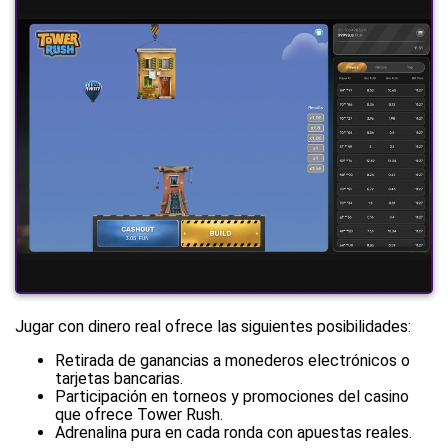
Jugar con dinero real ofrece las siguientes posibilidades:
Retirada de ganancias a monederos electrónicos o
tarjetas bancarias.
Participación en torneos y promociones del casino
que ofrece Tower Rush.
Adrenalina pura en cada ronda con apuestas reales.