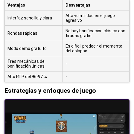
Ventajas
Desventajas
Alta volatilidad en el juego
Interfaz sencilla y clara
agresivo
No hay bonificación clásica con
Rondas rápidas
tiradas gratis
Es difícil predecir el momento
Modo demo gratuito
del colapso
Tres mecánicas de
-
bonificación únicas
Alto RTP del 96-97 %
-
Estrategias y enfoques de juego