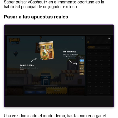
Saber pulsar «Cashout» en el momento oportuno es la
habilidad principal de un jugador exitoso.
Pasar a las apuestas reales
Una vez dominado el modo demo, basta con recargar el