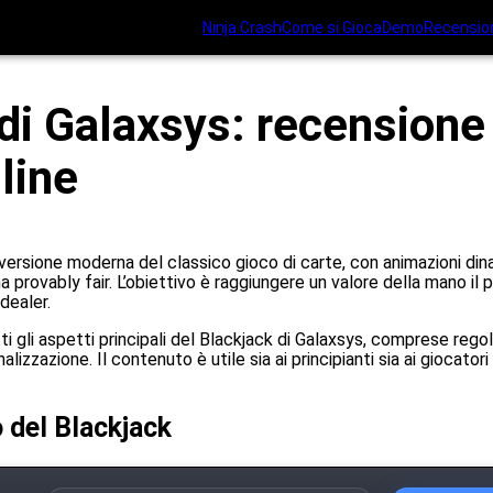
Ninja Crash
Come si Gioca
Demo
Recensio
di Galaxsys: recensione
line
versione moderna del classico gioco di carte, con animazioni din
rovably fair. L’obiettivo è raggiungere un valore della mano il pi
dealer.
i gli aspetti principali del Blackjack di Galaxsys, comprese regol
lizzazione. Il contenuto è utile sia ai principianti sia ai giocatori
o del Blackjack