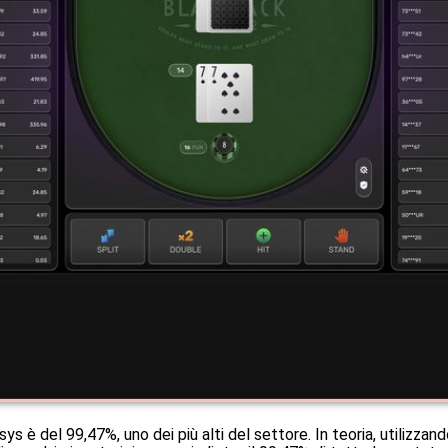
ys è del 99,47%, uno dei più alti del settore. In teoria, utilizzan