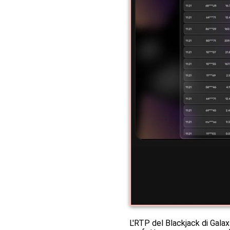
L'RTP del Blackjack di Galaxs