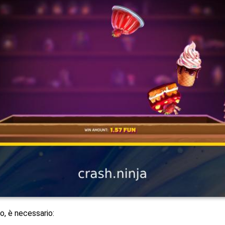
o, è necessario: