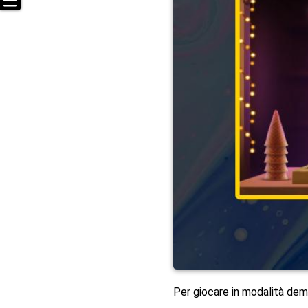
Per giocare in modalità dem