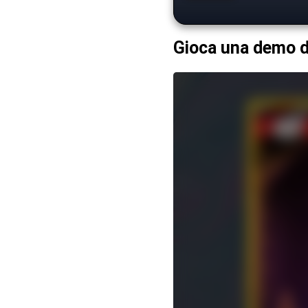
Gioca una demo di