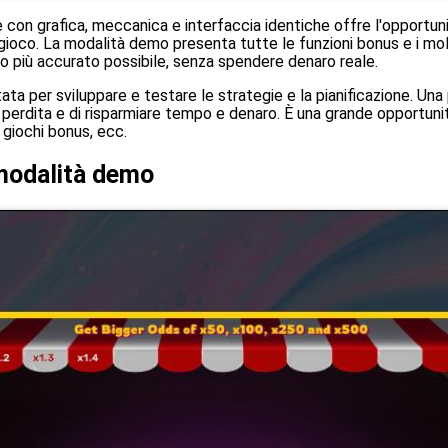
con grafica, meccanica e interfaccia identiche offre l'opportuni
gioco. La modalità demo presenta tutte le funzioni bonus e i mol
o più accurato possibile, senza spendere denaro reale.
a per sviluppare e testare le strategie e la pianificazione. Una 
 di perdita e di risparmiare tempo e denaro. È una grande opportun
i giochi bonus, ecc.
modalità demo