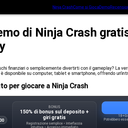
Ninja Crash
Come si Gioca
Demo
Recensio
emo di Ninja Crash grati
y
ischi finanziari o semplicemente divertirti con il gameplay? La ver
è disponibile su computer, tablet e smartphone, offrendo un’intr
o per giocare a Ninja Crash
BONUS
150% di bonus sul deposito +
18+
Gi
giri gratis
Potrebbero esse
00
Registrazione semplice
Interfaccia
intuitiva
Accesso immediato