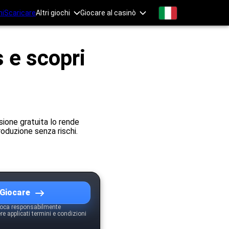
ni
Scaricare
Altri giochi
Giocare al casinò
s e scopri
sione gratuita lo rende
oduzione senza rischi.
Giocare
oca responsabilmente
re applicati termini e condizioni