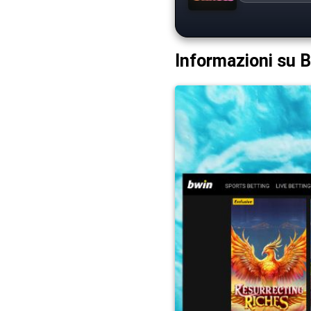
Informazioni su 