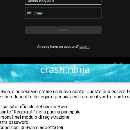
u Bwin, è necessario creare un nuovo conto. Questo può essere fa
ne sono descritte di seguito per aiutarvi a creare il vostro conto s
sul sito ufficiale del casinò Bwin.
lsante "Registrati" nella pagina principale.
personali nel modulo di registrazione.
ostra password.
condizioni di Bwin e accettateli.