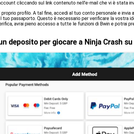
ccount cliccando sul link contenuto nell'e-mail che vi è stata inv
l proprio profilo. A tal fine, accedi al tuo conto personale e invia
 tuo passaporto. Questo è necessario per verificare la vostra id
ifica, avrai pieno accesso a tutte le funzioni di Bwin e potrai pre
n deposito per giocare a Ninja Crash su