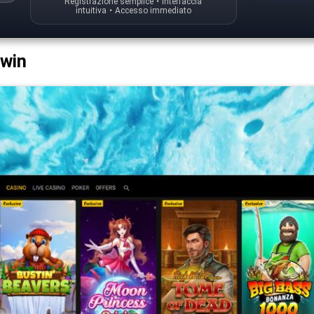
Registrazione semplice
Interfaccia
intuitiva
Accesso immediato
Bwin