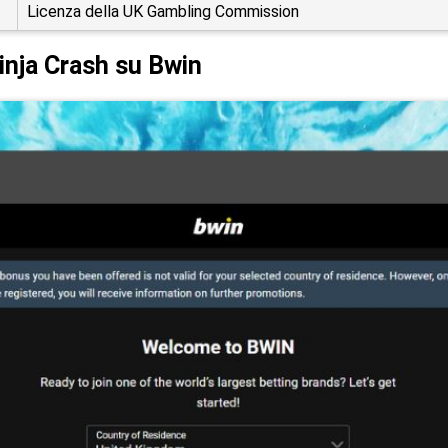
Licenza della UK Gambling Commission
inja Crash su Bwin