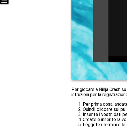
Per giocare a Ninja Crash s
istruzioni per la registrazio
Per prima cosa, andate 
Quindi, cliccare sul pu
Inserite i vostri dati 
Create e inserite la v
Leggete i termini e le 