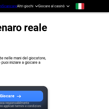
ni
Scaricare
Altri giochi
Giocare al casinò
naro reale
e nelle mani del giocatore,
puoi iniziare a giocare a
Giocare
oca responsabilmente
re applicati termini e condizioni