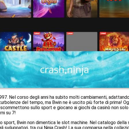
997. Nel corso degli anni ha subito molti cambiamenti, adattando
turbolenze del tempo, ma Bwin ne è uscito più forte di prima! Og
e scommettono sullo sport e giocano ai giochi da casinò non so
rni su 7!
lo sport, Bwin non dimentica le slot machine. Nel catalogo della 
ali sviluppatori, tra cui Ninja Crash! La sua comparsa nella collezi