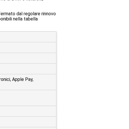
fermato dal regolare rinnovo
nibili nella tabella
onici, Apple Pay,