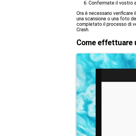
Confermate il vostro a
Ora è necessario verificare i
una scansione o una foto del
completato il processo di ver
Crash.
Come effettuare u