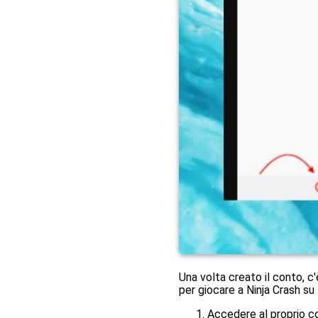
Una volta creato il conto, c
per giocare a Ninja Crash su
Accedere al proprio c