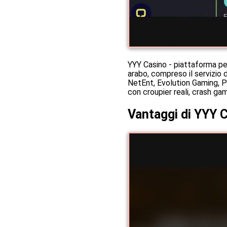
YYY Casino - piattaforma per
arabo, compreso il servizio d
NetEnt, Evolution Gaming, Pra
con croupier reali, crash g
Vantaggi di YYY 