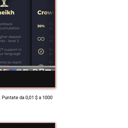
r. Puntate da 0,01 $ a 1000