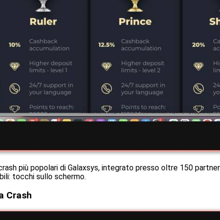
 crash più popolari di Galaxsys, integrato presso oltre 150 partne
bili: tocchi sullo schermo.
ja Crash