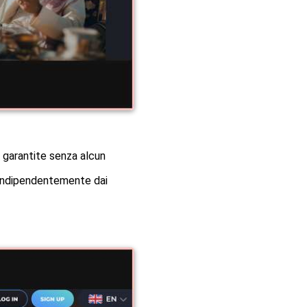
e garantite senza alcun
 indipendentemente dai