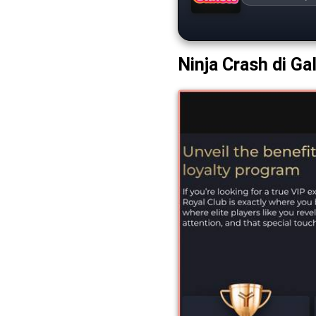
Ninja Crash di Ga