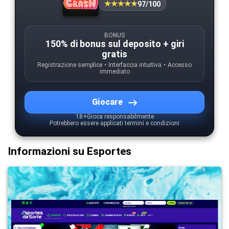
97/100
BONUS
150% di bonus sul deposito + giri
gratis
Registrazione semplice
Interfaccia intuitiva
Accesso
immediato
Giocare
18+
Gioca responsabilmente
Potrebbero essere applicati termini e condizioni
Informazioni su Esportes