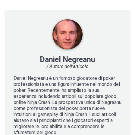
Daniel Negreanu
/ Autore dell’articolo
Daniel Negreanu è un famoso giocatore di poker
professionista e una figura influente nel mondo del
poker. Recentemente, ha ampliato la sua
esperienza includendo articoli sul popolare gioco
online Ninja Crash. La prospettiva unica di Negreanu
come professionista del poker porta nuove
intuizioni al gameplay di Ninja Crash. I suoi articoli
aiutano sia i principianti che i giocatori esperti a
migliorare le loro abilità e a comprendere le
sfumature del gioco.