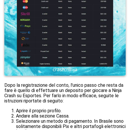
Dopo la registrazione del conto, l'unico passo che resta da
fare è quello di effettuare un deposito per giocare a Ninja
Crash su Esportes. Per farlo in modo efficace, seguite le
istruzioni riportate di seguito:
Aprire il proprio profilo.
Andare alla sezione Cassa.
Selezionare un metodo di pagamento. In Brasile sono
solitamente disponibili Pix e altri portafogli elettronici