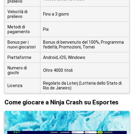
prelievo
Velocità di
Fino a 3 giorni
prelievo
Metodi di
Pix
pagamento
Bonus per i
Bonus di benvenuto del 100%, Programma
nuovi giocatori
fedeltà, Promozioni, Tornei
Piattaforme
Android, iOS, Windows
Numero di
Oltre 4000 titoli
giochi
Regolato da Loterj (Lotteria dello Stato di
Licenza
Rio de Janeiro)
Come giocare a Ninja Crash su Esportes