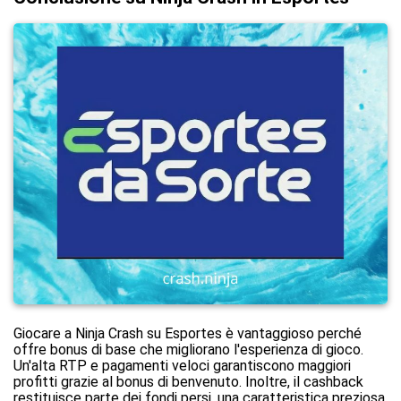
Giocare a Ninja Crash su Esportes è vantaggioso perché
offre bonus di base che migliorano l'esperienza di gioco.
Un'alta RTP e pagamenti veloci garantiscono maggiori
profitti grazie al bonus di benvenuto. Inoltre, il cashback
restituisce parte dei fondi persi, una caratteristica preziosa