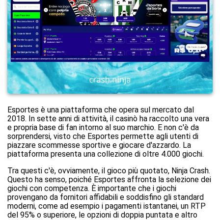
Esportes è una piattaforma che opera sul mercato dal
2018. In sette anni di attività, il casinò ha raccolto una vera
e propria base di fan intorno al suo marchio. E non c'è da
sorprendersi, visto che Esportes permette agli utenti di
piazzare scommesse sportive e giocare d'azzardo. La
piattaforma presenta una collezione di oltre 4.000 giochi.
Tra questi c'è, ovviamente, il gioco più quotato, Ninja Crash.
Questo ha senso, poiché Esportes affronta la selezione dei
giochi con competenza. È importante che i giochi
provengano da fornitori affidabili e soddisfino gli standard
moderni, come ad esempio i pagamenti istantanei, un RTP
del 95% o superiore, le opzioni di doppia puntata e altro