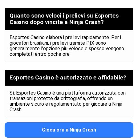
Quanto sono veloci i prelievi su Esportes
Casino dopo vincite a Ninja Crash?
Esportes Casino elabora i prelievi rapidamente. Per i
giocatori brasiliani, i prelievi tramite PIX sono
generalmente l'opzione più veloce e spesso vengono
completati entro poche ore.
Esportes Casino è autorizzato e affidabile?
Sì, Esportes Casino è una piattaforma autorizzata con
transazioni protette da crittografia, offrendo un
ambiente sicuro e regolamentato per giocare a Ninja
Crash.
Gioca ora a Ninja Crash