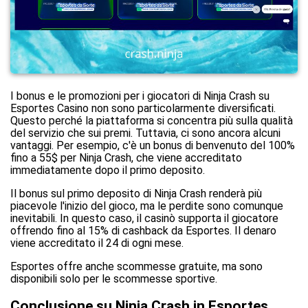
I bonus e le promozioni per i giocatori di Ninja Crash su
Esportes Casino non sono particolarmente diversificati.
Questo perché la piattaforma si concentra più sulla qualità
del servizio che sui premi. Tuttavia, ci sono ancora alcuni
vantaggi. Per esempio, c'è un bonus di benvenuto del 100%
fino a 55$ per Ninja Crash, che viene accreditato
immediatamente dopo il primo deposito.
Il bonus sul primo deposito di Ninja Crash renderà più
piacevole l'inizio del gioco, ma le perdite sono comunque
inevitabili. In questo caso, il casinò supporta il giocatore
offrendo fino al 15% di cashback da Esportes. Il denaro
viene accreditato il 24 di ogni mese.
Esportes offre anche scommesse gratuite, ma sono
disponibili solo per le scommesse sportive.
Conclusione su Ninja Crash in Esportes