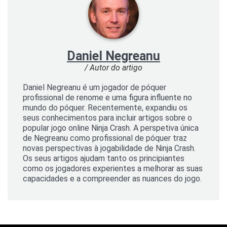
Daniel Negreanu
/ Autor do artigo
Daniel Negreanu é um jogador de póquer
profissional de renome e uma figura influente no
mundo do póquer. Recentemente, expandiu os
seus conhecimentos para incluir artigos sobre o
popular jogo online Ninja Crash. A perspetiva única
de Negreanu como profissional de póquer traz
novas perspectivas à jogabilidade de Ninja Crash.
Os seus artigos ajudam tanto os principiantes
como os jogadores experientes a melhorar as suas
capacidades e a compreender as nuances do jogo.