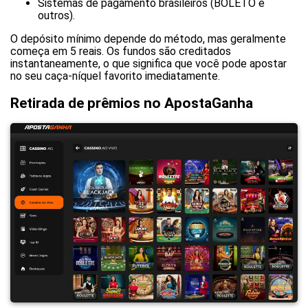
Sistemas de pagamento brasileiros (BOLETO e
outros).
O depósito mínimo depende do método, mas geralmente
começa em 5 reais. Os fundos são creditados
instantaneamente, o que significa que você pode apostar
no seu caça-níquel favorito imediatamente.
Retirada de prêmios no ApostaGanha