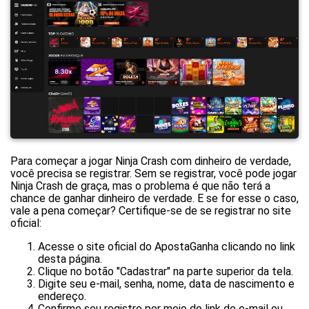
Para começar a jogar Ninja Crash com dinheiro de verdade,
você precisa se registrar. Sem se registrar, você pode jogar
Ninja Crash de graça, mas o problema é que não terá a
chance de ganhar dinheiro de verdade. E se for esse o caso,
vale a pena começar? Certifique-se de se registrar no site
oficial:
Acesse o site oficial do ApostaGanha clicando no link
desta página.
Clique no botão "Cadastrar" na parte superior da tela.
Digite seu e-mail, senha, nome, data de nascimento e
endereço.
Confirme seu registro por meio do link do e-mail ou