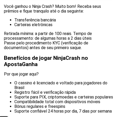
Você ganhou o Ninja Crash? Muito bom! Receba seus
prêmios e fique tranquilo até o dia seguinte:
Transferência bancária
Carteiras eletrônicas
Retirada mínima: a partir de 100 reais. Tempo de
processamento: de algumas horas a 2 dias úteis
Passe pelo procedimento KYC (verificação de
documentos) antes de seu primeiro saque.
Benefícios de jogar NinjaCrash no
ApostaGanha
Por que jogar aqui?
O cassino é licenciado e voltado para jogadores do
Brasil
Registro fácil e verificação rápida
Suporte para PIX, criptomoedas e carteiras populares
Compatibilidade total com dispositivos móveis
Bônus regulares e freespins
Suporte confiável 24 horas por dia, 7 dias por semana