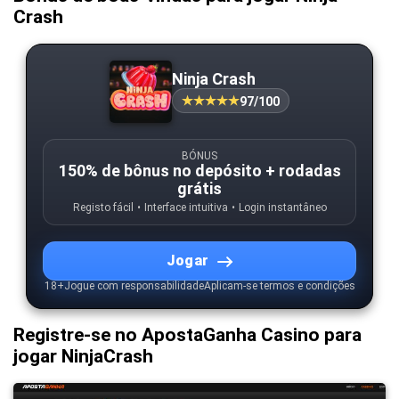
Crash
Ninja Crash
97/100
BÓNUS
150% de bônus no depósito + rodadas
grátis
Registo fácil
Interface intuitiva
Login instantâneo
Jogar
18+
Jogue com responsabilidade
Aplicam-se termos e condições
Registre-se no ApostaGanha Casino para
jogar NinjaCrash