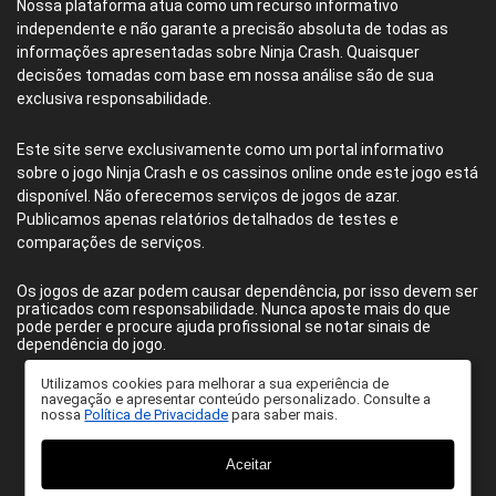
Nossa plataforma atua como um recurso informativo
independente e não garante a precisão absoluta de todas as
informações apresentadas sobre Ninja Crash. Quaisquer
decisões tomadas com base em nossa análise são de sua
exclusiva responsabilidade.
Este site serve exclusivamente como um portal informativo
sobre o jogo Ninja Crash e os cassinos online onde este jogo está
disponível. Não oferecemos serviços de jogos de azar.
Publicamos apenas relatórios detalhados de testes e
comparações de serviços.
Os jogos de azar podem causar dependência, por isso devem ser
praticados com responsabilidade. Nunca aposte mais do que
pode perder e procure ajuda profissional se notar sinais de
dependência do jogo.
Utilizamos cookies para melhorar a sua experiência de
Email:
info@crash.ninja
©
https://crash.ninja/
navegação e apresentar conteúdo personalizado. Consulte a
nossa
Política de Privacidade
para saber mais.
Aceitar