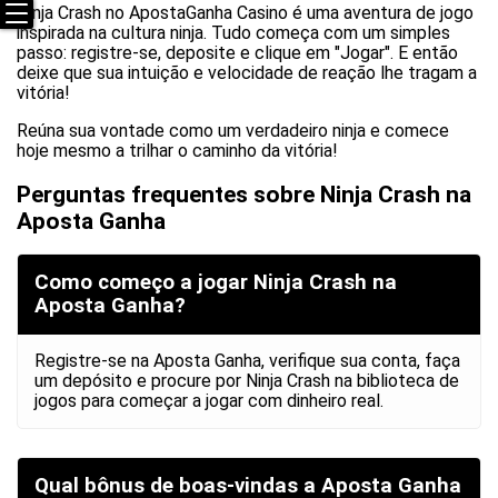
Ninja Crash no ApostaGanha Casino é uma aventura de jogo
inspirada na cultura ninja. Tudo começa com um simples
passo: registre-se, deposite e clique em "Jogar". E então
deixe que sua intuição e velocidade de reação lhe tragam a
vitória!
Reúna sua vontade como um verdadeiro ninja e comece
hoje mesmo a trilhar o caminho da vitória!
Perguntas frequentes sobre Ninja Crash na
Aposta Ganha
Como começo a jogar Ninja Crash na
Aposta Ganha?
Registre-se na Aposta Ganha, verifique sua conta, faça
um depósito e procure por Ninja Crash na biblioteca de
jogos para começar a jogar com dinheiro real.
Qual bônus de boas-vindas a Aposta Ganha