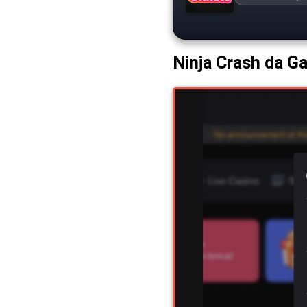
Ninja Crash da G