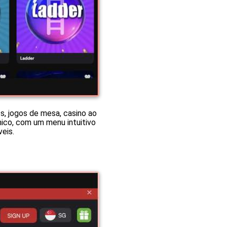
, jogos de mesa, casino ao
mico, com um menu intuitivo
eis.