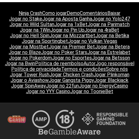
Ninja Crash
Como jogar
Demo
Comentários
Baixar
Jogar no Stake
Jogar na Aposta Ganha
Jogar no Yolo247
Jogar no Wild Sultan
Jogar na 1xBet
Jogar na Parimatch
Jogar na 1Win
Jogar no Pin Up
Jogar na 4raBet
Jogar no Hell Spin
Jogar na Mozzartbet
Jogar na Betika
Jogar na Sportingbet
Jogar no Vulkan Vegas
Jogar na Mostbet
Jogar na Premier Bet
Jogar na Betera
Jogar no Blaze
Jogar no Poker Stars
Jogar na Estrelabet
Jogar no Pokerdom
Jogar no Esportes
Jogar na Betsson
Jogar na Bwin
Política de reembolso
Autor
Jogo responsável
Política de privacidade
Termos e condições
Sobre nós
Jogar Tower Rush
Jogar Chicken Crash
Jogar Plinkoman
Jogar o Aviashow
Jogar Gangsta Piggy
Jogar Blackjack
Jogar SpinAway
Jogar no 22fun
Jogar no EnergyCasino
Jogar no YYY Casino
Jogar no ToonieBet