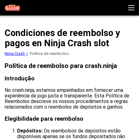
Ninja Crash
Condiciones de reembolso y
Como jogar
Demo
pagos en Ninja Crash slot
Comentários
Baixar
Outros jogos
Ninja Crash
Política de reembolso
Jogar no casino
Política de reembolso para crash.ninja
Introdução
No crash.ninja, estamos empenhados em fornecer uma
experiência de jogo justa e transparente. Esta Política de
Reembolso descreve os nossos procedimentos e regras
relacionados com o reembolso de depósitos e ganhos.
Elegibilidade para reembolso
Depósitos:
Os reembolsos de depósitos estão
disponíveis apenas se os fundos depositados não