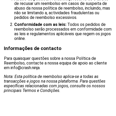
de recusar um reembolso em casos de suspeita de
abuso da nossa política de reembolso, incluindo, mas
não se limitando a, actividades fraudulentas ou
pedidos de reembolso excessivos.
Conformidade com as leis:
Todos os pedidos de
reembolso serão processados em conformidade com
as leis e regulamentos aplicáveis que regem os jogos
online.
Informações de contacto
Para quaisquer questões sobre a nossa Política de
Reembolso, contacte a nossa equipa de apoio ao cliente
em info@crash.ninja.
Nota: Esta política de reembolso aplica-se a todas as
transacções e jogos na nossa plataforma. Para questões
específicas relacionadas com jogos, consulte os nossos
principais Termos e Condições.