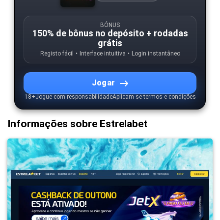
BÓNUS
150% de bônus no depósito + rodadas
grátis
Registo fácil
Interface intuitiva
Login instantâneo
Jogar
18+
Jogue com responsabilidade
Aplicam-se termos e condições
Informações sobre Estrelabet