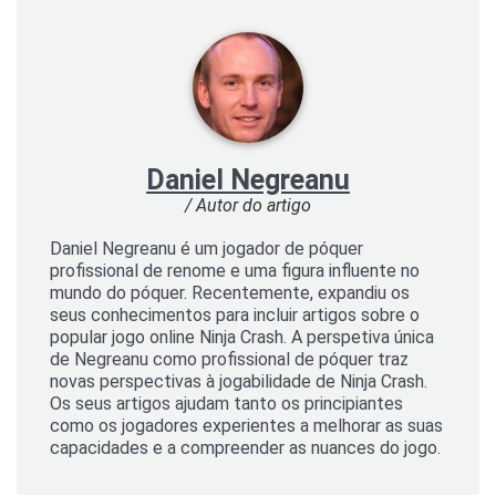
Daniel Negreanu
/ Autor do artigo
Daniel Negreanu é um jogador de póquer
profissional de renome e uma figura influente no
mundo do póquer. Recentemente, expandiu os
seus conhecimentos para incluir artigos sobre o
popular jogo online Ninja Crash. A perspetiva única
de Negreanu como profissional de póquer traz
novas perspectivas à jogabilidade de Ninja Crash.
Os seus artigos ajudam tanto os principiantes
como os jogadores experientes a melhorar as suas
capacidades e a compreender as nuances do jogo.