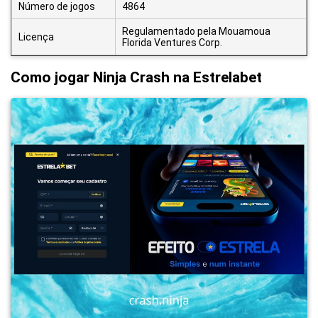
Número de jogos
4864
Regulamentado pela Mouamoua
Licença
Florida Ventures Corp.
Como jogar Ninja Crash na Estrelabet