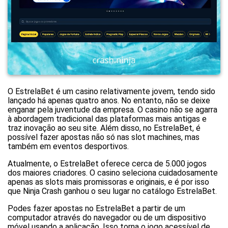
O EstrelaBet é um casino relativamente jovem, tendo sido
lançado há apenas quatro anos. No entanto, não se deixe
enganar pela juventude da empresa. O casino não se agarra
à abordagem tradicional das plataformas mais antigas e
traz inovação ao seu site. Além disso, no EstrelaBet, é
possível fazer apostas não só nas slot machines, mas
também em eventos desportivos.
Atualmente, o EstrelaBet oferece cerca de 5.000 jogos
dos maiores criadores. O casino seleciona cuidadosamente
apenas as slots mais promissoras e originais, e é por isso
que Ninja Crash ganhou o seu lugar no catálogo EstrelaBet.
Podes fazer apostas no EstrelaBet a partir de um
computador através do navegador ou de um dispositivo
móvel usando a aplicação. Isso torna o jogo acessível de