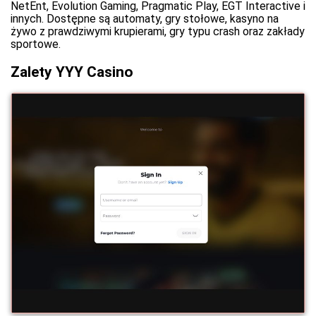
NetEnt, Evolution Gaming, Pragmatic Play, EGT Interactive i
innych. Dostępne są automaty, gry stołowe, kasyno na
żywo z prawdziwymi krupierami, gry typu crash oraz zakłady
sportowe.
Zalety YYY Casino