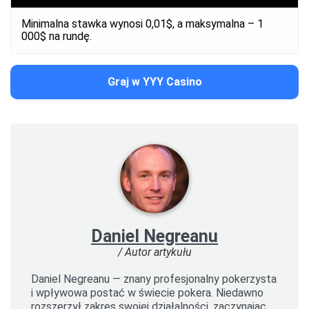
Minimalna stawka wynosi 0,01$, a maksymalna – 1
000$ na rundę.
Graj w YYY Casino
Daniel Negreanu
/ Autor artykułu
Daniel Negreanu — znany profesjonalny pokerzysta
i wpływowa postać w świecie pokera. Niedawno
rozszerzył zakres swojej działalności, zaczynając