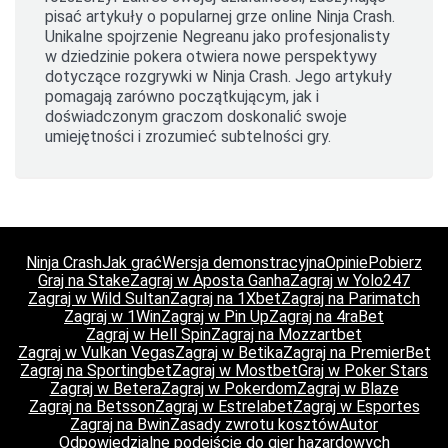
pisać artykuły o popularnej grze online Ninja Crash.
Unikalne spojrzenie Negreanu jako profesjonalisty
w dziedzinie pokera otwiera nowe perspektywy
dotyczące rozgrywki w Ninja Crash. Jego artykuły
pomagają zarówno początkującym, jak i
doświadczonym graczom doskonalić swoje
umiejętności i zrozumieć subtelności gry.
Ninja Crash
Jak grać
Wersja demonstracyjna
Opinie
Pobierz
Graj na Stake
Zagraj w Aposta Ganha
Zagraj w Yolo247
Zagraj w Wild Sultan
Zagraj na 1Xbet
Zagraj na Parimatch
Zagraj w 1Win
Zagraj w Pin Up
Zagraj na 4raBet
Zagraj w Hell Spin
Zagraj na Mozzartbet
Zagraj w Vulkan Vegas
Zagraj w Betika
Zagraj na PremierBet
Zagraj na Sportingbet
Zagraj w Mostbet
Graj w Poker Stars
Zagraj w Betera
Zagraj w Pokerdom
Zagraj w Blaze
Zagraj na Betsson
Zagraj w Estrelabet
Zagraj w Esportes
Zagraj na Bwin
Zasady zwrotu kosztów
Autor
Odpowiedzialne podejście do gier hazardowych