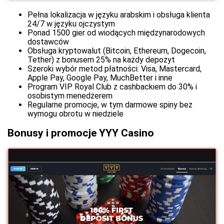
Pełna lokalizacja w języku arabskim i obsługa klienta
24/7 w języku ojczystym
Ponad 1500 gier od wiodących międzynarodowych
dostawców
Obsługa kryptowalut (Bitcoin, Ethereum, Dogecoin,
Tether) z bonusem 25% na każdy depozyt
Szeroki wybór metod płatności: Visa, Mastercard,
Apple Pay, Google Pay, MuchBetter i inne
Program VIP Royal Club z cashbackiem do 30% i
osobistym menedżerem
Regularne promocje, w tym darmowe spiny bez
wymogu obrotu w niedziele
Bonusy i promocje YYY Casino