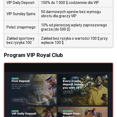
VIP Daily Deposit
100% do 1 000 $ codziennie dla VIP
50 darmowych spinów bez wymogu
VIP Sunday Spins
obrotu dla graczy VIP
10% od pierwszej wpłaty zaproszonego
Poleć znajomego
gracza (do 500 $)
Zakład sportowy
Zakład bez ryzyka o wartości 100 $ przy
bez ryzyka 100
wpłacie 100 $
Program VIP Royal Club