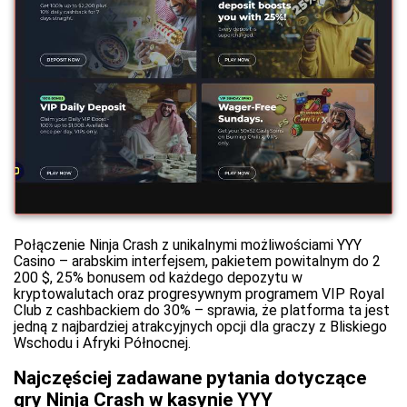
Połączenie Ninja Crash z unikalnymi możliwościami YYY
Casino – arabskim interfejsem, pakietem powitalnym do 2
200 $, 25% bonusem od każdego depozytu w
kryptowalutach oraz progresywnym programem VIP Royal
Club z cashbackiem do 30% – sprawia, że platforma ta jest
jedną z najbardziej atrakcyjnych opcji dla graczy z Bliskiego
Wschodu i Afryki Północnej.
Najczęściej zadawane pytania dotyczące
gry Ninja Crash w kasynie YYY