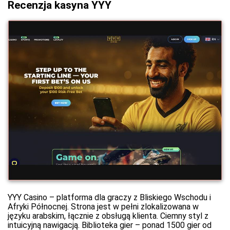
Recenzja kasyna YYY
YYY Casino – platforma dla graczy z Bliskiego Wschodu i
Afryki Północnej. Strona jest w pełni zlokalizowana w
języku arabskim, łącznie z obsługą klienta. Ciemny styl z
intuicyjną nawigacją. Biblioteka gier – ponad 1500 gier od