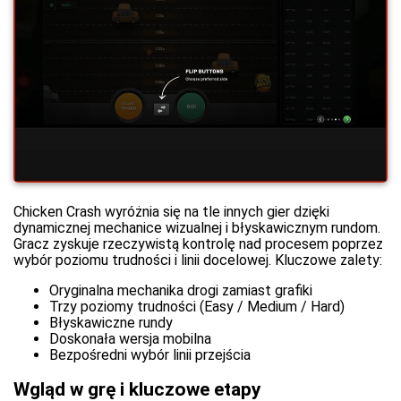
Chicken Crash wyróżnia się na tle innych gier dzięki
dynamicznej mechanice wizualnej i błyskawicznym rundom.
Gracz zyskuje rzeczywistą kontrolę nad procesem poprzez
wybór poziomu trudności i linii docelowej. Kluczowe zalety:
Oryginalna mechanika drogi zamiast grafiki
Trzy poziomy trudności (Easy / Medium / Hard)
Błyskawiczne rundy
Doskonała wersja mobilna
Bezpośredni wybór linii przejścia
Wgląd w grę i kluczowe etapy