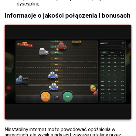
dyscyplinę.
Informacje o jakości połączenia i bonusach
Niestabilny internet może powodować opóźnienia w
animacjach, ale wynik rundy jest zawsze ustalany przez