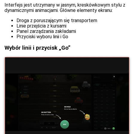
Interfejs jest utrzymany w jasnym, kreskówkowym stylu z
dynamicznymi animacjami. Główne elementy ekranu:
Droga z poruszającym się transportem
Linie przejścia z kursami
Panel zarządzania zakładami
Przyciski wyboru linii i Go
Wybór linii i przycisk „Go”