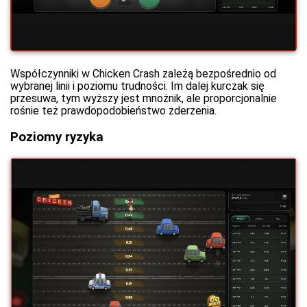
Współczynniki w Chicken Crash zależą bezpośrednio od
wybranej linii i poziomu trudności. Im dalej kurczak się
przesuwa, tym wyższy jest mnożnik, ale proporcjonalnie
rośnie też prawdopodobieństwo zderzenia.
Poziomy ryzyka