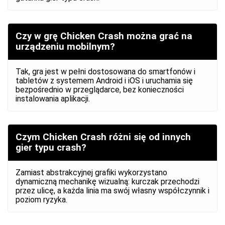
Czy w grę Chicken Crash można grać na
urządzeniu mobilnym?
Tak, gra jest w pełni dostosowana do smartfonów i
tabletów z systemem Android i iOS i uruchamia się
bezpośrednio w przeglądarce, bez konieczności
instalowania aplikacji.
Czym Chicken Crash różni się od innych
gier typu crash?
Zamiast abstrakcyjnej grafiki wykorzystano
dynamiczną mechanikę wizualną: kurczak przechodzi
przez ulicę, a każda linia ma swój własny współczynnik i
poziom ryzyka.