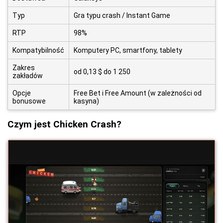
Typ
Gra typu crash / Instant Game
RTP
98%
Kompatybilność
Komputery PC, smartfony, tablety
Zakres
od 0,13 $ do 1 250
zakładów
Opcje
Free Bet i Free Amount (w zależności od
bonusowe
kasyna)
Czym jest Chicken Crash?