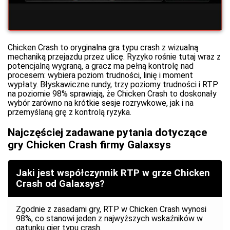
Chicken Crash to oryginalna gra typu crash z wizualną
mechaniką przejazdu przez ulicę. Ryzyko rośnie tutaj wraz z
potencjalną wygraną, a gracz ma pełną kontrolę nad
procesem: wybiera poziom trudności, linię i moment
wypłaty. Błyskawiczne rundy, trzy poziomy trudności i RTP
na poziomie 98% sprawiają, że Chicken Crash to doskonały
wybór zarówno na krótkie sesje rozrywkowe, jak i na
przemyślaną grę z kontrolą ryzyka.
Najczęściej zadawane pytania dotyczące
gry Chicken Crash firmy Galaxsys
Jaki jest współczynnik RTP w grze Chicken
Crash od Galaxsys?
Zgodnie z zasadami gry, RTP w Chicken Crash wynosi
98%, co stanowi jeden z najwyższych wskaźników w
gatunku gier typu crash.