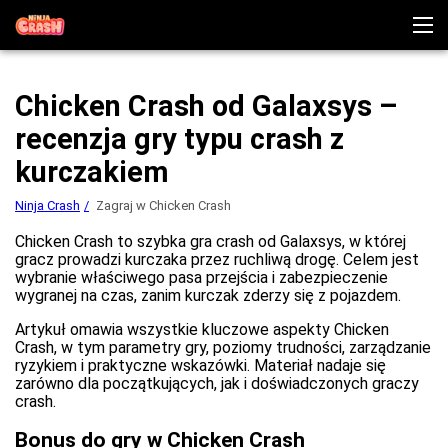
Ninja Crash
Chicken Crash od Galaxsys –
Jak grać
Wersja demonstracyjna
recenzja gry typu crash z
Opinie
Pobierz
kurczakiem
Inne gry
Graj w kasynie
Ninja Crash
Zagraj w Chicken Crash
Chicken Crash to szybka gra crash od Galaxsys, w której
gracz prowadzi kurczaka przez ruchliwą drogę. Celem jest
wybranie właściwego pasa przejścia i zabezpieczenie
wygranej na czas, zanim kurczak zderzy się z pojazdem.
Artykuł omawia wszystkie kluczowe aspekty Chicken
Crash, w tym parametry gry, poziomy trudności, zarządzanie
ryzykiem i praktyczne wskazówki. Materiał nadaje się
zarówno dla początkujących, jak i doświadczonych graczy
crash.
Bonus do gry w Chicken Crash