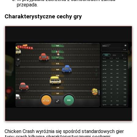
przepada.
Charakterystyczne cechy gry
Chicken Crash wyróżnia się spośród standardowych gier
typu crash kilkoma charakterystycznymi cechami: