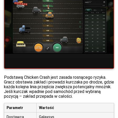
Podstawą Chicken Crash jest zasada rosnącego ryzyka.
Gracz obstawia zakład i prowadzi kurczaka po drodze, gdzie
każda kolejna linia przejścia zwiększa potencjalny mnożnik.
Jeśli kurczak wpadnie pod samochód przed wybraną
pozycją – zakład przepada w całości.
Parametr
Wartość
Dostawca
Galaxsys