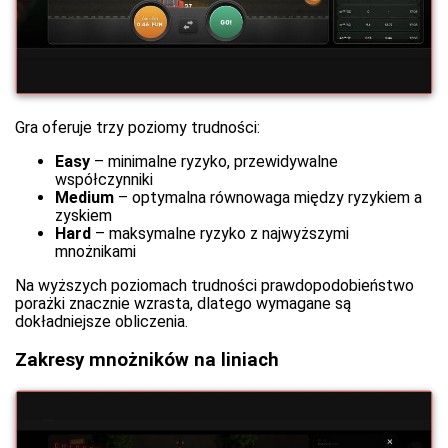
Gra oferuje trzy poziomy trudności:
Easy
– minimalne ryzyko, przewidywalne
współczynniki
Medium
– optymalna równowaga między ryzykiem a
zyskiem
Hard
– maksymalne ryzyko z najwyższymi
mnożnikami
Na wyższych poziomach trudności prawdopodobieństwo
porażki znacznie wzrasta, dlatego wymagane są
dokładniejsze obliczenia.
Zakresy mnożników na liniach