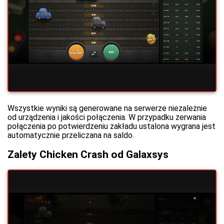
Wszystkie wyniki są generowane na serwerze niezależnie
od urządzenia i jakości połączenia. W przypadku zerwania
połączenia po potwierdzeniu zakładu ustalona wygrana jest
automatycznie przeliczana na saldo.
Zalety Chicken Crash od Galaxsys