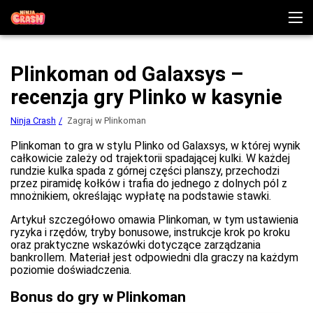
Ninja Crash
Plinkoman od Galaxsys –
Jak grać
Wersja demonstracyjna
recenzja gry Plinko w kasynie
Opinie
Pobierz
Inne gry
Ninja Crash
Zagraj w Plinkoman
Graj w kasynie
Plinkoman to gra w stylu Plinko od Galaxsys, w której wynik
całkowicie zależy od trajektorii spadającej kulki. W każdej
rundzie kulka spada z górnej części planszy, przechodzi
przez piramidę kołków i trafia do jednego z dolnych pól z
mnożnikiem, określając wypłatę na podstawie stawki.
Artykuł szczegółowo omawia Plinkoman, w tym ustawienia
ryzyka i rzędów, tryby bonusowe, instrukcje krok po kroku
oraz praktyczne wskazówki dotyczące zarządzania
bankrollem. Materiał jest odpowiedni dla graczy na każdym
poziomie doświadczenia.
Bonus do gry w Plinkoman