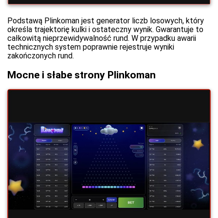
Podstawą Plinkoman jest generator liczb losowych, który
określa trajektorię kulki i ostateczny wynik. Gwarantuje to
całkowitą nieprzewidywalność rund. W przypadku awarii
technicznych system poprawnie rejestruje wyniki
zakończonych rund.
Mocne i słabe strony Plinkoman