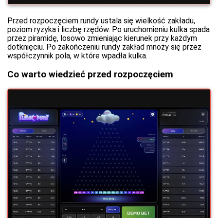
Przed rozpoczęciem rundy ustala się wielkość zakładu,
poziom ryzyka i liczbę rzędów. Po uruchomieniu kulka spada
przez piramidę, losowo zmieniając kierunek przy każdym
dotknięciu. Po zakończeniu rundy zakład mnoży się przez
współczynnik pola, w które wpadła kulka.
Co warto wiedzieć przed rozpoczęciem