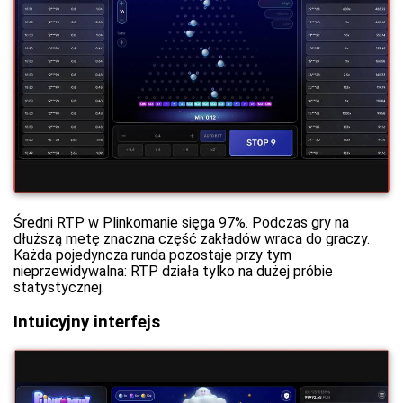
Średni RTP w Plinkomanie sięga 97%. Podczas gry na
dłuższą metę znaczna część zakładów wraca do graczy.
Każda pojedyncza runda pozostaje przy tym
nieprzewidywalna: RTP działa tylko na dużej próbie
statystycznej.
Intuicyjny interfejs