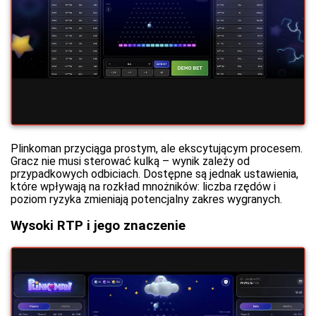
Plinkoman przyciąga prostym, ale ekscytującym procesem.
Gracz nie musi sterować kulką – wynik zależy od
przypadkowych odbiciach. Dostępne są jednak ustawienia,
które wpływają na rozkład mnożników: liczba rzędów i
poziom ryzyka zmieniają potencjalny zakres wygranych.
Wysoki RTP i jego znaczenie