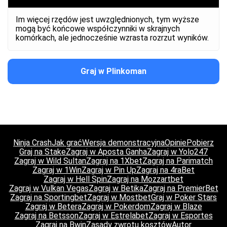
Im więcej rzędów jest uwzględnionych, tym wyższe
mogą być końcowe współczynniki w skrajnych
komórkach, ale jednocześnie wzrasta rozrzut wyników.
Graj w Plinkoman
Ninja Crash
Jak grać
Wersja demonstracyjna
Opinie
Pobierz
Graj na Stake
Zagraj w Aposta Ganha
Zagraj w Yolo247
Zagraj w Wild Sultan
Zagraj na 1Xbet
Zagraj na Parimatch
Zagraj w 1Win
Zagraj w Pin Up
Zagraj na 4raBet
Zagraj w Hell Spin
Zagraj na Mozzartbet
Zagraj w Vulkan Vegas
Zagraj w Betika
Zagraj na PremierBet
Zagraj na Sportingbet
Zagraj w Mostbet
Graj w Poker Stars
Zagraj w Betera
Zagraj w Pokerdom
Zagraj w Blaze
Zagraj na Betsson
Zagraj w Estrelabet
Zagraj w Esportes
Zagraj na Bwin
Zasady zwrotu kosztów
Autor