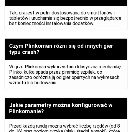
Tak, gra jest w pełni dostosowana do smartfonów i
tabletów i uruchamia się bezpośrednio w przeglądarce
bez konieczności instalowania dodatków.
Czym Plinkoman różni się od innych gier
typu crash?
W grze Plinkoman wykorzystano klasyczną mechanikę
Plinko: kulka spada przez piramidę szpilek, co
zasadniczo odróżnia ją od gier opartych na wykresach
wzrostu lub budowaniu.
Jakie parametry można konfigurować w
Plinkomanie?
Przed każdą rundą można wybrać liczbę rzędów (od 8
do 16) oraz poziom ryzyka (niski, średni, wysoki), które