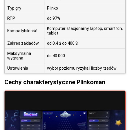
Typ gry
Plinko
RTP
do 97%
Komputer stacjonarny, laptop, smartfon,
Kompatybilność
tablet
Zakres zakładów
od 0,4 $ do 400 $
Maksymalna
do 40 000
wygrana
Ustawienia
wybór poziomu ryzyka i liczby rzędów
Cechy charakterystyczne Plinkoman