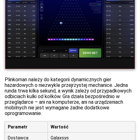
Plinkoman należy do kategorii dynamicznych gier
hazardowych o niezwykle przejrzystej mechanice. Jedna
runda trwa kilka sekund, a wynik zależy od przypadkowych
odbiciach kulki od kołków. Gra działa bezpośrednio w
przeglądarce – ani na komputerze, ani na urządzeniach
mobilnych nie jest wymagane żadne dodatkowe
oprogramowanie.
Parametr
Wartość
Dostawca
Galaxsys