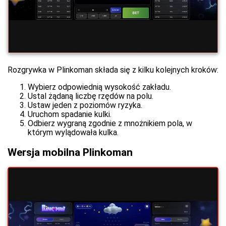
Rozgrywka w Plinkoman składa się z kilku kolejnych kroków:
Wybierz odpowiednią wysokość zakładu.
Ustal żądaną liczbę rzędów na polu.
Ustaw jeden z poziomów ryzyka.
Uruchom spadanie kulki.
Odbierz wygraną zgodnie z mnożnikiem pola, w
którym wylądowała kulka.
Wersja mobilna Plinkoman