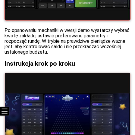
Po opanowaniu mechaniki w wersji demo wystarczy wybrać
kwotę zakładu, ustawić preferowane parametry i
rozpocząć rundę. W trybie na prawdziwe pieniądze ważne
jest, aby kontrolować saldo i nie przekraczać wcześniej
ustalonego budżetu.
Instrukcja krok po kroku