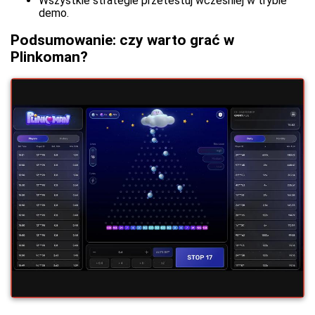
Wszystkie strategie przetestuj wcześniej w trybie
demo.
Podsumowanie: czy warto grać w
Plinkoman?