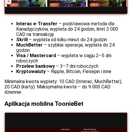
Interac e-Transfer
– podstawowa metoda dla
Kanadyjczyków, wypłata do 24 godzin, limit 3 000
CAD na transakcję
Skrill
– wypłata od kilku minut do 24 godzin
MuchBetter
– szybkie operacje, wypłata do 24
godzin
Visa / Mastercard
– wypłata w ciągu 2–5 dni
roboczych
Przelew bankowy
– 3–7 dni roboczych
Kryptowaluty
– Ripple, Bitcoin, Flexepin i inne
Minimalna kwota wypłaty: 10 CAD (Interac, MuchBetter),
20 CAD (karty). Maksymalna kwota – do 9 000 CAD
dziennie.
Aplikacja mobilna ToonieBet