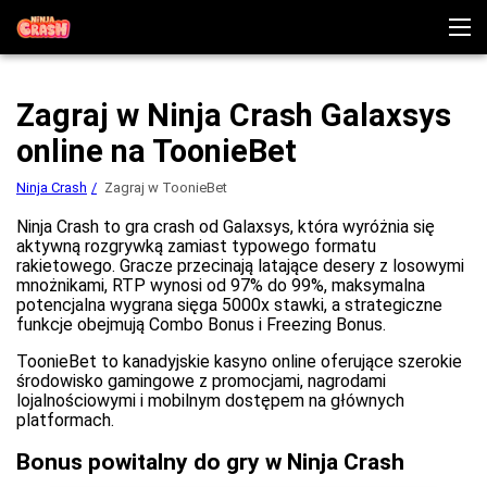
Ninja Crash
Zagraj w Ninja Crash Galaxsys
Jak grać
Wersja demonstracyjna
online na ToonieBet
Opinie
Pobierz
Inne gry
Ninja Crash
Zagraj w ToonieBet
Graj w kasynie
Ninja Crash to gra crash od Galaxsys, która wyróżnia się
aktywną rozgrywką zamiast typowego formatu
rakietowego. Gracze przecinają latające desery z losowymi
mnożnikami, RTP wynosi od 97% do 99%, maksymalna
potencjalna wygrana sięga 5000x stawki, a strategiczne
funkcje obejmują Combo Bonus i Freezing Bonus.
ToonieBet to kanadyjskie kasyno online oferujące szerokie
środowisko gamingowe z promocjami, nagrodami
lojalnościowymi i mobilnym dostępem na głównych
platformach.
Bonus powitalny do gry w Ninja Crash