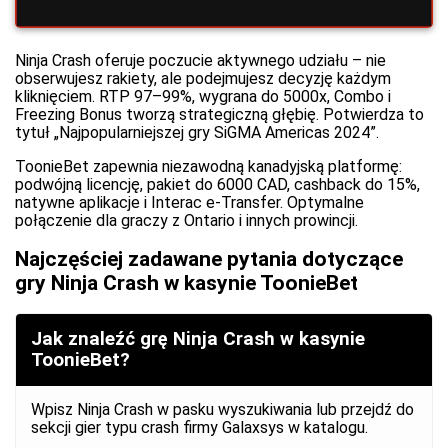
Ninja Crash oferuje poczucie aktywnego udziału – nie
obserwujesz rakiety, ale podejmujesz decyzję każdym
kliknięciem. RTP 97–99%, wygrana do 5000x, Combo i
Freezing Bonus tworzą strategiczną głębię. Potwierdza to
tytuł „Najpopularniejszej gry SiGMA Americas 2024”.
ToonieBet zapewnia niezawodną kanadyjską platformę:
podwójną licencję, pakiet do 6000 CAD, cashback do 15%,
natywne aplikacje i Interac e-Transfer. Optymalne
połączenie dla graczy z Ontario i innych prowincji.
Najczęściej zadawane pytania dotyczące
gry Ninja Crash w kasynie ToonieBet
Jak znaleźć grę Ninja Crash w kasynie
ToonieBet?
Wpisz Ninja Crash w pasku wyszukiwania lub przejdź do
sekcji gier typu crash firmy Galaxsys w katalogu.