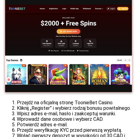
Przejdź na oficjalną stronę ToonieBet Casino.
Kliknij „Register” i wybierz rodzaj bonusu powitalnego.
Wpisz adres e-mail, hasło i zaakceptuj warunki.
Wprowadź dane osobowe i wybierz CAD.
Potwierdź adres e-mail.
Przejdź weryfikację KYC przed pierwszą wypłatą.
Wpłać pierwszy depozyt w wysokości od 30 CAD i