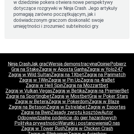
w dziedzinie pokera otwiera nowe perspektywy
dotyczące rozgrywki w Ninja Crash. Jego artykuły
pomagają zarówno początkującym, jak i
doświadczonym graczom doskonalić swoje
umiejętności i zrozumieć subtelności gry.
Ninja Crash
Jak grać
Wersja demonstracyjna
Opinie
Pobierz
Graj na Stake
Zagraj w Aposta Ganha
Zagraj w Yolo247
Zagraj w Wild Sultan
Zagraj na 1Xbet
Zagraj na Parimatch
Zagraj w 1Win
Zagraj w Pin Up
Zagraj na 4raBet
Zagraj w Hell Spin
Zagraj na Mozzartbet
Zagraj w Vulkan Vegas
Zagraj w Betika
Zagraj na PremierBet
Zagraj na Sportingbet
Zagraj w Mostbet
Graj w Poker Stars
Zagraj w Betera
Zagraj w Pokerdom
Zagraj w Blaze
Zagraj na Betsson
Zagraj w Estrelabet
Zagraj w Esportes
Zagraj na Bwin
Zasady zwrotu kosztów
Autor
Odpowiedzialne podejście do gier hazardowych
Polityka prywatności
Warunki i postanowienia
O nas
Zagraj w Tower Rush
Zagraj w Chicken Crash
Zagraj w Plinkoman
Zagraj w Aviashow