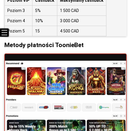
Poziom VIP
Cashback
Maksymalny cashback
Poziom 3
5%
1 500 CAD
Poziom 4
10%
3 000 CAD
Poziom 5
15
4 500 CAD
Metody płatności ToonieBet