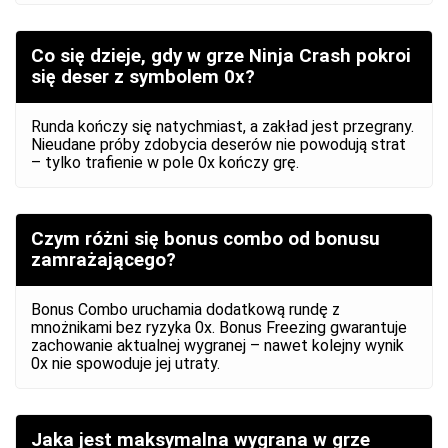
Co się dzieje, gdy w grze Ninja Crash pokroi
się deser z symbolem 0x?
Runda kończy się natychmiast, a zakład jest przegrany.
Nieudane próby zdobycia deserów nie powodują strat
– tylko trafienie w pole 0x kończy grę.
Czym różni się bonus combo od bonusu
zamrażającego?
Bonus Combo uruchamia dodatkową rundę z
mnożnikami bez ryzyka 0x. Bonus Freezing gwarantuje
zachowanie aktualnej wygranej – nawet kolejny wynik
0x nie spowoduje jej utraty.
Jaka jest maksymalna wygrana w grze