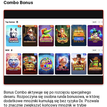
Combo Bonus
Bonus Combo aktywuje się po rozcięciu specjalnego
deseru. Rozpoczyna się osobna runda bonusowa, w której
dodatkowe mnożniki kumulują się bez ryzyka 0x. Pozwala
to znacznie zwiększyć końcowy mnożnik w trybie