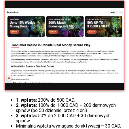
1. wpłata:
200% do 500 CAD.
2. wpłata:
100% do 1 000 CAD + 200 darmowych
spinów (po 50 dziennie, przez 4 dni).
3. wpłata:
50% do 2 000 CAD + 30 darmowych
spinów.
Minimalna wpłata wymagana do aktywacji – 30 CAD.