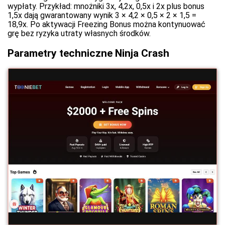
wypłaty. Przykład: mnożniki 3x, 4,2x, 0,5x i 2x plus bonus
1,5x dają gwarantowany wynik 3 × 4,2 × 0,5 × 2 × 1,5 =
18,9x. Po aktywacji Freezing Bonus można kontynuować
grę bez ryzyka utraty własnych środków.
Parametry techniczne Ninja Crash