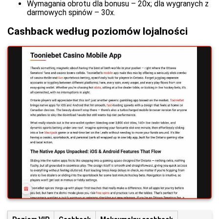
Wymagania obrotu dla bonusu – 20x; dla wygranych z
darmowych spinów – 30x.
Cashback według poziomów lojalności