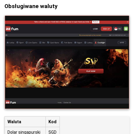
Obsługiwane waluty
Waluta
Kod
Dolar singapurski
SGD