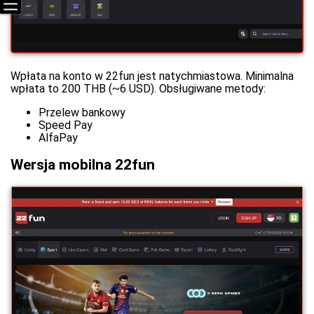
Wpłata na konto w 22fun jest natychmiastowa. Minimalna
wpłata to 200 THB (~6 USD). Obsługiwane metody:
Przelew bankowy
Speed Pay
AlfaPay
Wersja mobilna 22fun