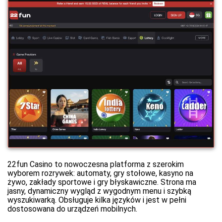
22fun Casino to nowoczesna platforma z szerokim
wyborem rozrywek: automaty, gry stołowe, kasyno na
żywo, zakłady sportowe i gry błyskawiczne. Strona ma
jasny, dynamiczny wygląd z wygodnym menu i szybką
wyszukiwarką. Obsługuje kilka języków i jest w pełni
dostosowana do urządzeń mobilnych.