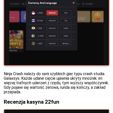
Ninja Crash należy do serii szybkich gier typu crash studia
Galaxsys. Każde udane cięcie ujawnia ukryty mnożnik: im
więcej trafnych uderzeń z rzędu, tym wyższy współczynnik.
Gdy pojawi się wartość zerowa, runda się kończy, a zakład
przepada.
Recenzja kasyna 22fun