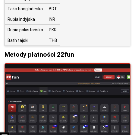
Taka bangladeska
BDT
Rupia indyjska
INR
Rupia pakistańska
PKR
Bath tajski
THB
Metody płatności 22fun