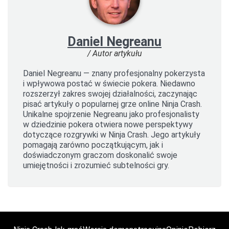
Daniel Negreanu
/ Autor artykułu
Daniel Negreanu — znany profesjonalny pokerzysta
i wpływowa postać w świecie pokera. Niedawno
rozszerzył zakres swojej działalności, zaczynając
pisać artykuły o popularnej grze online Ninja Crash.
Unikalne spojrzenie Negreanu jako profesjonalisty
w dziedzinie pokera otwiera nowe perspektywy
dotyczące rozgrywki w Ninja Crash. Jego artykuły
pomagają zarówno początkującym, jak i
doświadczonym graczom doskonalić swoje
umiejętności i zrozumieć subtelności gry.