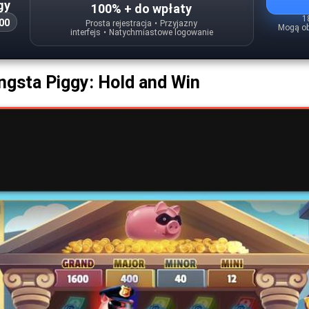
gy
100% + do wpłaty
1
00
Prosta rejestracja
Przyjazny
Mogą ob
interfejs
Natychmiastowe logowanie
gsta Piggy: Hold and Win