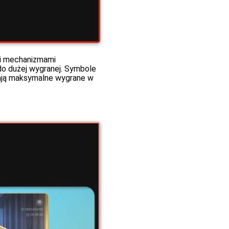
mi mechanizmami
 do dużej wygranej. Symbole
iają maksymalne wygrane w