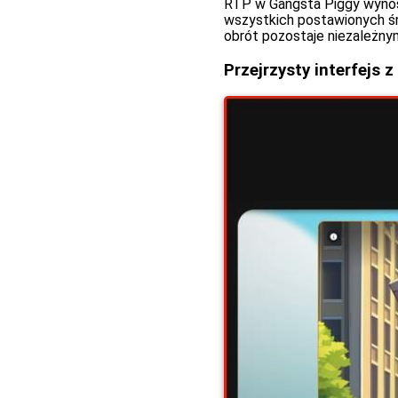
RTP w Gangsta Piggy wynos
wszystkich postawionych śro
obrót pozostaje niezależny
Przejrzysty interfejs 