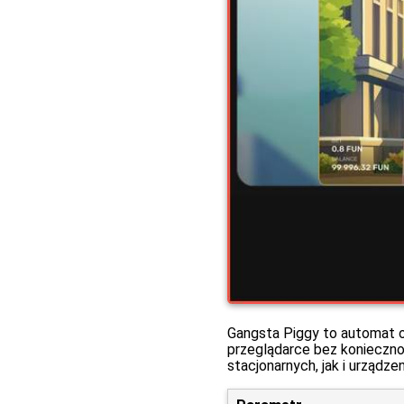
Gangsta Piggy to automat o
przeglądarce bez konieczn
stacjonarnych, jak i urządze