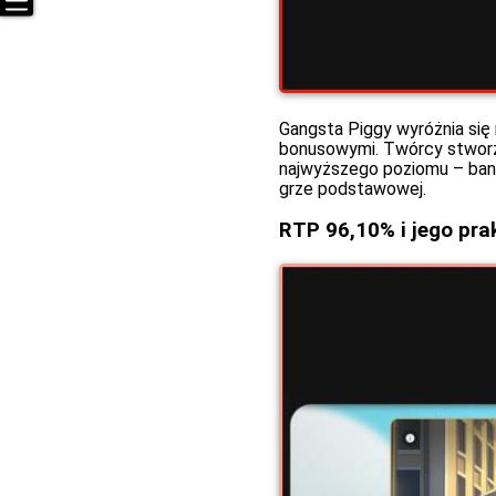
Gangsta Piggy wyróżnia się
bonusowymi. Twórcy stworzyl
najwyższego poziomu – bank
grze podstawowej.
RTP 96,10% i jego pra