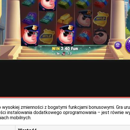
 wysokiej zmienności z bogatymi funkcjami bonusowymi. Gra ur
ości instalowania dodatkowego oprogramowania – jest równie 
niach mobilnych.