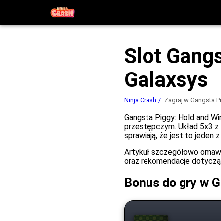
Slot Gang
Galaxsys
Ninja Crash
Zagraj w Gangsta P
Gangsta Piggy: Hold and Wi
przestępczym. Układ 5x3 z 2
sprawiają, że jest to jeden
Artykuł szczegółowo omawia
oraz rekomendacje dotyczą
Bonus do gry w G