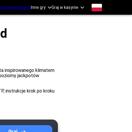
jna
Opinie
Pobierz
Inne gry
Graj w kasynie
od
ata inspirowanego klimatem
y poziomy jackpotów
 instrukcje krok po kroku
Graj